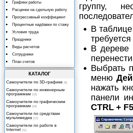
Графики работы
группу, н
Расценки на сдельную работу
последовател
Прогрессивный коэффициент
Процентные надбавки по стажу
В таблице
Условия труда
требуется
Праздники
В дереве 
Виды расчетов
Сотрудники
перенести
План счетов
Выбрать 
Шаблоны проводок
КАТАЛОГ
меню
Дей
Виды субконто
Самоучители по 3D-графике
[9]
Значения субконто
нажать к
Самоучители по инженерным
Дополнительные проводки
программам
панели и
[10]
Контрагенты
Самоучители по графическим
CTRL + F
программам
Календари
[24]
Самоучители по средствам
Настройка
мультимедиа
[12]
Особенности ведения журналов
Самоучители по работе в
и документов
Internet
[11]