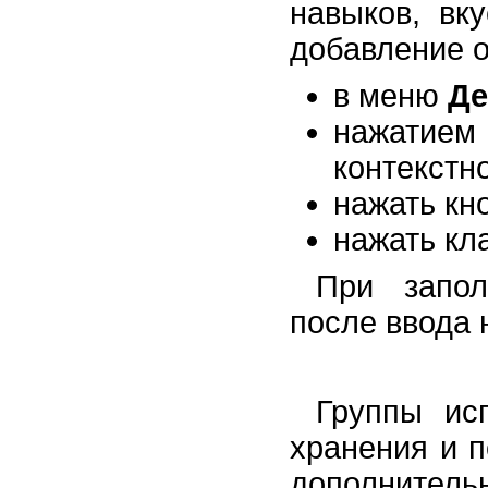
навыков, вк
добавление 
в меню
Де
нажатие
контекстн
нажать кн
нажать к
При запол
после ввода
Группы ис
хранения и п
дополнитель