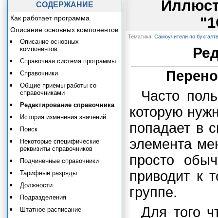
Иллюст
СОДЕРЖАНИЕ
Как работает программа
"1
Описание основных компонентов
Тематика:
Самоучители по бухгалт
Описание основных
Ред
компонентов
Справочная система программы
Перено
Справочники
Общие приемы работы со
Часто поль
справочниками
Редактирование справочника
которую нужн
История изменения значений
попадает в с
Поиск
элемента ме
Некоторые специфические
реквизиты справочников
просто обыч
Подчиненные справочники
приводит к т
Тарифные разряды
Должности
группе.
Подразделения
Для того ч
Штатное расписание