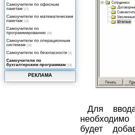
Налоги
Самоучители по офисным
Выплата заработной платы
пакетам
[17]
Кадровые приказы
Самоучители по математическим
пакетам
Регламенты
[10]
Самоучители по
Отчеты
программированию
[26]
Затруднительные ситуации
Самоучители по операционным
системам
[16]
Самоучители по безопасности
[5]
Самоучители по
бухгалтерским программам
[14]
РЕКЛАМА
Для ввод
необходимо 
будет доба