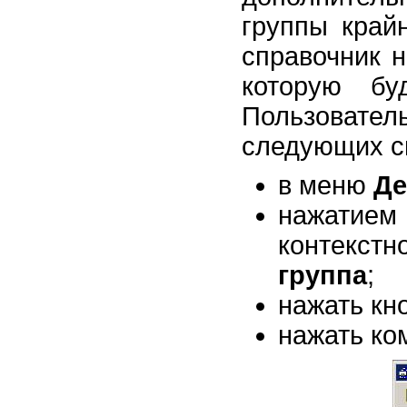
группы край
справочник н
которую бу
Пользовате
следующих с
в меню
Де
нажатие
контекс
группа
;
нажать кн
нажать к