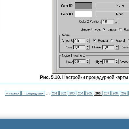
Рис. 5.10
. Настройки процедурной карты 
…
« первая
‹ предыдущая
201
202
203
204
205
206
207
208
209