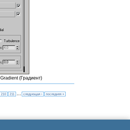
Gradient (Градиент)
…
210
211
следующая ›
последняя »