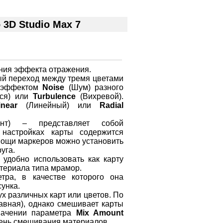
3D Studio Max 7
ания эффекта отражения.
ный переход между тремя цветами
с эффектом
Noise
(Шум) разного
ся) или
Turbulence
(Вихревой).
inear
(Линейный) или
Radial
ент) – представляет собой
настройках карты содержится
омощи маркеров можно установить
уга.
удобно использовать как карту
териала типа мрамор.
тра, в качестве которого она
сунка.
х различных карт или цветов. По
авная), однако смешивает карты
начении параметра
Mix Amount
пень смешивания материалов.