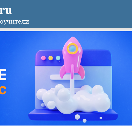
.ru
оучители