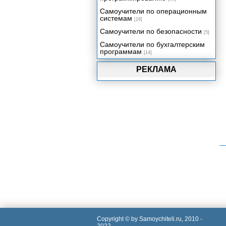
Самоучители по операционным
системам
[16]
Самоучители по безопасности
[5]
Самоучители по бухгалтерским
программам
[14]
РЕКЛАМА
Copyright © by Samoychiteli.ru, 2010 -