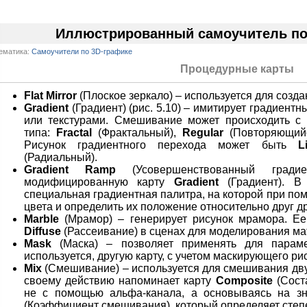
Иллюстрированный самоучитель по 
ематика:
Самоучители по 3D-графике
Процедурные карты
Flat Mirror
(Плоское зеркало) – используется для созд
Gradient
(Градиент) (рис. 5.10) – имитирует градиент
или текстурами. Смешивание может происходить 
типа:
Fractal
(Фрактальный),
Regular
(Повторяющий
Рисунок градиентного перехода может быть
L
(Радиальный).
Gradient Ramp
(Усовершенствованный гради
модифицированную карту
Gradient
(Градиент). В 
специальная градиентная палитра, на которой при п
цвета и определить их положение относительно друг др
Marble
(Мрамор) – генерирует рисунок мрамора. Ее 
Diffuse
(Рассеивание) в сценах для моделирования ма
Mask
(Маска) – позволяет применять для параме
используется, другую карту, с учетом маскирующего ри
Mix
(Смешивание) – используется для смешивания дву
своему действию напоминает карту
Composite
(Сост
не с помощью альфа-канала, а основываясь на з
(Коэффициент смешивания), который определяет сте