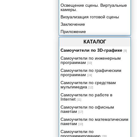
Освещение сцены. Виртуальные
камеры.
Визуализация готовой сцены
Заключение
Приложение
КАТАЛОГ
Самоучители по 3D-графике
[9]
Самоучители по инженерным
программам
[10]
Самоучители по графическим
программам
[24]
Самоучители по средствам
мультимедиа
[12]
Самоучители по работе в
Internet
[11]
Самоучители по офисным
пакетам
[17]
Самоучители по математическим
пакетам
[10]
Самоучители по
программированию
[26]