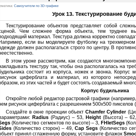
ематика:
Самоучители по 3D-графике
Урок 13. Текстурирование буд
Текстурирование объектов представляет собой сложн
сценой. Чем сложнее форма объекта, тем труднее вы
подходящий материал. Текстура должна корректно совпадат
Например, если вы моделируете футболку на трехмерном 
одежде должен располагаться строго по центру. В противн
неестественно.
В этом уроке рассмотрим, как создаются многокомпон
накладывать текстуру так, чтобы она располагалась на тре
будильника состоит из корпуса, ножек и звонка. Корпус 
рисунок циферблата и материал, из которого непосред
образом, из этих частей и будет состоять создаваемый мно
Корпус будильника
Откройте любой редактор растровой графики (например
нем рисунок циферблата с разрешением 500x500 пикселов (р
Создайте в окне проекции объект
Chamfer Cylinder
(Ци
параметрами:
Radius
(Радиус) – 53,
Height
(Высота) – 62
Segs
(Количество сегментов по высоте) – 3,
FHletSegs
(Кол
Sides
(Количество сторон) – 49,
Cap Segs
(Количество сег
объект принял сглаженную форму, установите флажок
Smoo