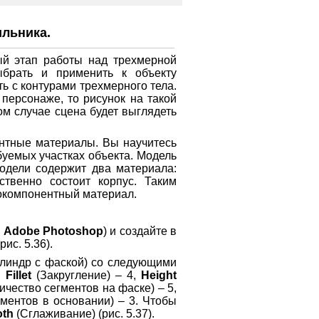
ильника.
ый этап работы над трехмерной
брать и применить к объекту
ь с контурами трехмерного тела.
персонаже, то рисунок на такой
ом случае сцена будет выглядеть
ентные материалы. Вы научитесь
буемых участках объекта. Модель
модели содержит два материала:
ственно состоит корпус. Таким
гокомпонентный материал.
,
Adobe Photoshop
) и создайте в
ис. 5.36).
линдр с фаской) со следующими
,
Fillet
(Закругление) – 4,
Height
ичество сегментов на фаске) – 5,
ментов в основании) – 3. Чтобы
th
(Сглаживание) (рис. 5.37).