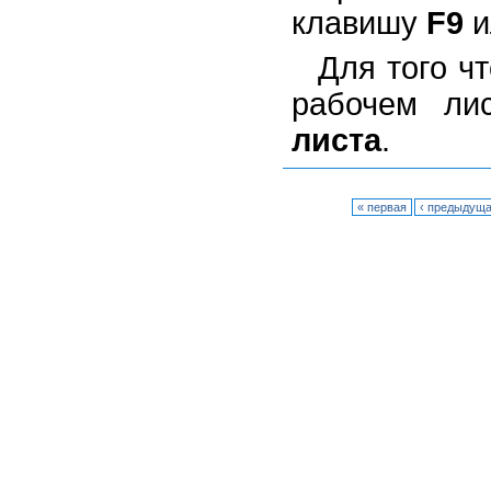
клавишу
F9
и
Для того ч
рабочем ли
листа
.
« первая
‹ предыдущ