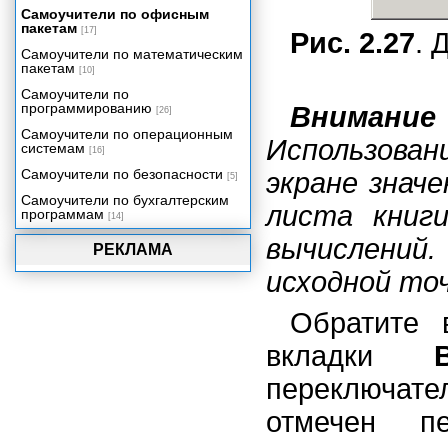
Написание числовых данных
Самоучители по офисным
прописью
пакетам
[17]
Рис. 2.27
. 
Электронный табель учета
Самоучители по математическим
рабочего времени
пакетам
[10]
Учет и налогообложение доходов
Самоучители по
физических лиц
программированию
Внимание
[26]
Учет доходов и расходов в быту и
бизнесе
Самоучители по операционным
Использован
системам
[16]
Функции рабочего листа
Самоучители по безопасности
экране знач
[5]
Самоучители по бухгалтерским
листа книг
программам
[14]
вычислений.
РЕКЛАМА
исходной то
Обратите
вкладки
переключат
отмечен п