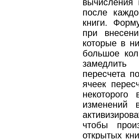
вычисления 
после каждо
книги. Форм
при внесен
которые в н
большое кол
замедлить 
пересчета п
ячеек перес
некоторого
изменений 
активизиров
чтобы прои
открытых кн