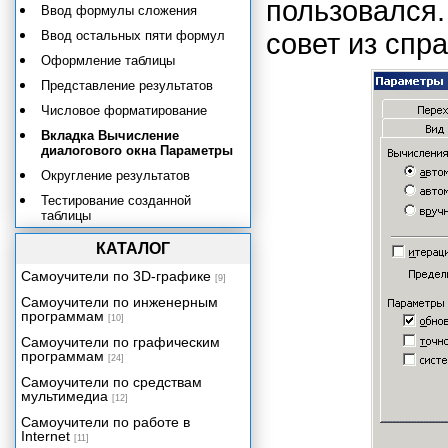
пользовался.
Ввод формулы сложения
Ввод остальных пяти формул
совет из спра
Оформление таблицы
Представление результатов
Числовое форматирование
Вкладка Вычисление
диалогового окна Параметры
Округление результатов
Тестирование созданной
таблицы
Практическое применение
КАТАЛОГ
полученных знаний. Расчет
НДС.
Самоучители по 3D-графике
[9]
Элементарный расчет налогов и
Самоучители по инженерным
прибыли
программам
[10]
От таблицы умножения к
Самоучители по графическим
элементарным расчетам
программам
[24]
денежных потоков
Самоучители по средствам
Создание табличной базы
мультимедиа
[12]
данных сотрудников
Самоучители по работе в
Должностные оклады и премии
Internet
[11]