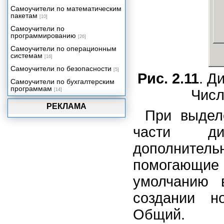
Электронный табель учета
Самоучители по математическим
рабочего времени
пакетам
[10]
Учет и налогообложение доходов
Самоучители по
физических лиц
программированию
[26]
Учет доходов и расходов в быту и
бизнесе
Самоучители по операционным
системам
[16]
Функции рабочего листа
Самоучители по безопасности
[5]
Рис. 2.11
. Д
Самоучители по бухгалтерским
программам
[14]
Числ
РЕКЛАМА
При выдел
части ди
дополните
помогающие
умолчанию 
создании н
Общий.