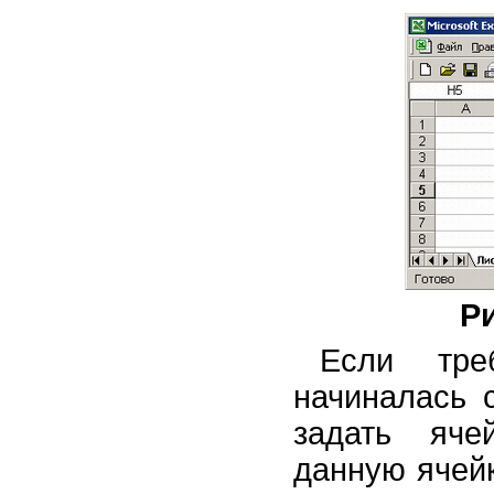
Ри
Если тре
начиналась с
задать яче
данную ячейк