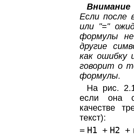
Внимание
Если после в
или "=" ожи
формулы не
другие сим
как ошибку 
говорит о т
формулы
.
На рис. 2.
если она 
качестве тр
текст):
=
H1
+
H2
+