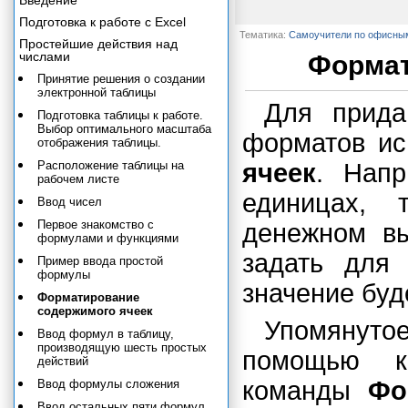
Введение
Подготовка к работе с Excel
Тематика:
Самоучители по офисны
Простейшие действия над
числами
Формат
Принятие решения о создании
электронной таблицы
Для прида
Подготовка таблицы к работе.
Выбор оптимального масштаба
форматов ис
отображения таблицы.
Расположение таблицы на
ячеек
. Напр
рабочем листе
единицах,
Ввод чисел
Первое знакомство с
денежном в
формулами и функциями
задать для
Пример ввода простой
формулы
значение буд
Форматирование
содержимого ячеек
Упомянуто
Ввод формул в таблицу,
производящую шесть простых
помощью 
действий
команды
Фо
Ввод формулы сложения
Ввод остальных пяти формул