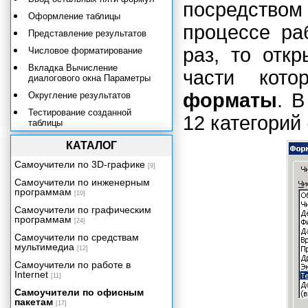
посредством
Оформление таблицы
процессе ра
Представление результатов
раз, то отк
Числовое форматирование
Вкладка Вычисление
части кот
диалогового окна Параметры
форматы
. 
Округление результатов
Тестирование созданной
12 категорий 
таблицы
Практическое применение
КАТАЛОГ
полученных знаний. Расчет
НДС.
Самоучители по 3D-графике
[9]
Элементарный расчет налогов и
Самоучители по инженерным
прибыли
программам
[10]
От таблицы умножения к
Самоучители по графическим
элементарным расчетам
программам
[24]
денежных потоков
Самоучители по средствам
Создание табличной базы
мультимедиа
[12]
данных сотрудников
Самоучители по работе в
Должностные оклады и премии
Internet
[11]
Написание числовых данных
Самоучители по офисным
прописью
пакетам
[17]