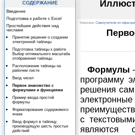
Иллюст
СОДЕРЖАНИЕ
Введение
Подготовка к работе с Excel
Тематика:
Самоучители по офисны
Простейшие действия над
числами
Перво
Принятие решения о создании
электронной таблицы
Подготовка таблицы к работе.
Выбор оптимального масштаба
отображения таблицы.
Расположение таблицы на
Формулы
–
рабочем листе
программу э
Ввод чисел
Первое знакомство с
решения сам
формулами и функциями
электронны
Пример ввода простой
формулы
преимущества
Форматирование содержимого
ячеек
с текстовым
Ввод формул в таблицу,
производящую шесть простых
являются 
действий