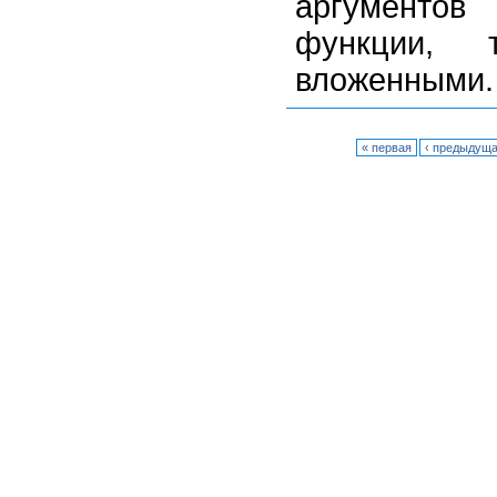
аргументо
функции, 
вложенными.
« первая
‹ предыдущ