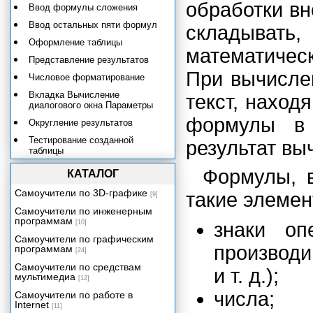
обработки в
Ввод формулы сложения
Ввод остальных пяти формул
складывать
Оформление таблицы
математичес
Представление результатов
При вычисле
Числовое форматирование
Вкладка Вычисление
текст, наход
диалогового окна Параметры
формулы в 
Округление результатов
Тестирование созданной
результат вы
таблицы
Практическое применение
Формулы, в
КАТАЛОГ
полученных знаний. Расчет
НДС.
Самоучители по 3D-графике
такие элемен
[9]
Элементарный расчет налогов и
Самоучители по инженерным
прибыли
программам
[10]
знаки оп
От таблицы умножения к
Самоучители по графическим
элементарным расчетам
производи
программам
[24]
денежных потоков
Самоучители по средствам
и т. д.);
Создание табличной базы
мультимедиа
[12]
данных сотрудников
числа;
Самоучители по работе в
Должностные оклады и премии
Internet
[11]