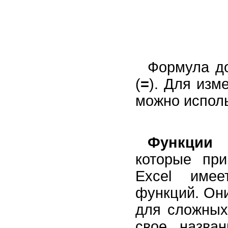
Формула до
(
=
). Для изм
можно исполь
Функции
–
которые при
Excel имее
функций. Они
для сложных
свое назва