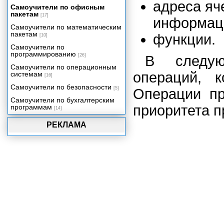
адреса яч
Написание числовых данных
Самоучители по офисным
прописью
пакетам
[17]
информац
Электронный табель учета
Самоучители по математическим
рабочего времени
пакетам
функции.
[10]
Учет и налогообложение доходов
Самоучители по
физических лиц
программированию
[26]
В следую
Учет доходов и расходов в быту и
бизнесе
Самоучители по операционным
операций, 
системам
[16]
Функции рабочего листа
Самоучители по безопасности
[5]
Операции пр
Самоучители по бухгалтерским
приоритета п
программам
[14]
РЕКЛАМА