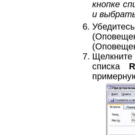
кнопке сп
и выбрат
Убедите
(Оповещен
(Оповещен
Щелкнит
списка
R
примерную