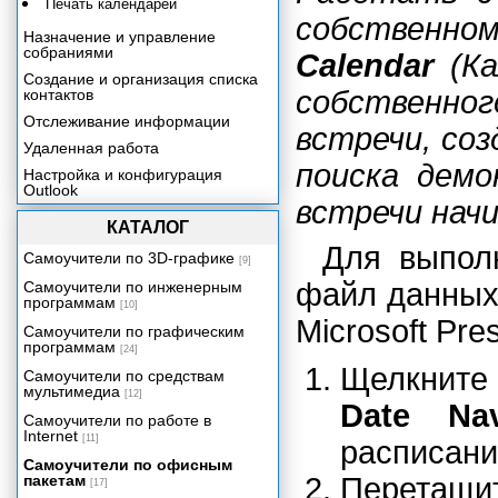
Печать календарей
собственно
Назначение и управление
собраниями
Calendar
(Ка
Создание и организация списка
собственно
контактов
Отслеживание информации
встречи, со
Удаленная работа
поиска дем
Настройка и конфигурация
Outlook
встречи нач
КАТАЛОГ
Для выполн
Самоучители по 3D-графике
[9]
файл данных
Самоучители по инженерным
программам
[10]
Microsoft Pre
Самоучители по графическим
программам
[24]
Щелкните
Самоучители по средствам
мультимедиа
[12]
Date Nav
Самоучители по работе в
Internet
[11]
расписани
Самоучители по офисным
пакетам
Перетащи
[17]