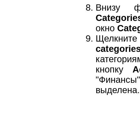
Внизу ф
Categorie
окно
Cate
Щелкнит
categorie
категори
кнопку
A
"Финанс
выделена.