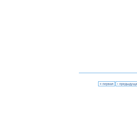
« первая
‹ предыдущ