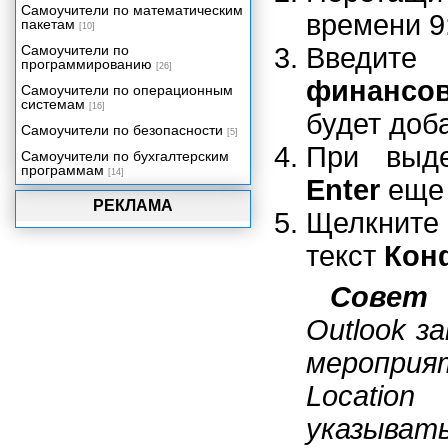
Самоучители по математическим
времени 9:
пакетам
[10]
Самоучители по
Введит
программированию
[26]
финансо
Самоучители по операционным
системам
[16]
будет доб
Самоучители по безопасности
[5]
При выде
Самоучители по бухгалтерским
программам
[14]
Enter
еще 
РЕКЛАМА
Щелкните
текст
Кон
Совет
Outlook з
меропри
Locatio
указыват