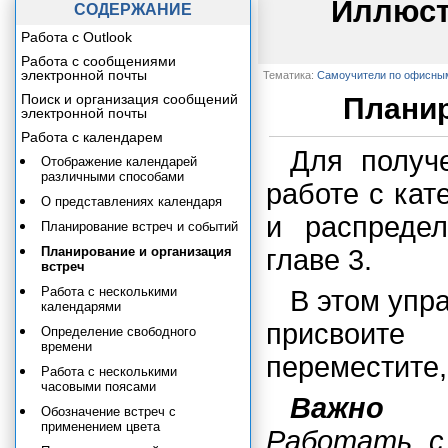
Иллюст
СОДЕРЖАНИЕ
Работа с Outlook
Работа с сообщениями
электронной почты
Тематика:
Самоучители по офисны
Поиск и организация сообщений
Планир
электронной почты
Работа с календарем
Для получ
Отображение календарей
различными способами
работе с кат
О представлениях календаря
и распреде
Планирование встреч и событий
Планирование и организация
главе 3.
встреч
Работа с несколькими
В этом упр
календарями
присвоите
Определение свободного
времени
переместите,
Работа с несколькими
часовыми поясами
Важно
Обозначение встреч с
применением цвета
Работать с