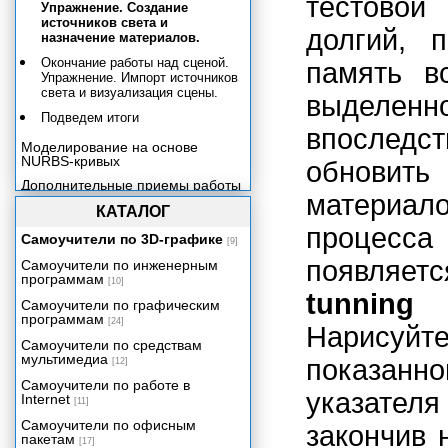
тестовой 
Упражнение. Создание
источников света и
долгий, 
назначение материалов.
Окончание работы над сценой.
память в
Упражнение. Импорт источников
света и визуализация сцены.
выделен
Подведем итоги
впоследст
Моделирование на основе
NURBS-кривых
обновит
Дополнительные приемы работы
материало
с NURBS-объектами
КАТАЛОГ
Моделирование на основе
процесса
полигонов
Самоучители по 3D-графике
[9]
Материалы
появляет
Самоучители по инженерным
программам
[10]
Освещение
tunning
(
Самоучители по графическим
Анимация
программам
[24]
Нарисуй
Камеры и визуализация
Самоучители по средствам
Эффекты рисования
мультимедиа
показанн
[12]
Системы частиц и динамика
Самоучители по работе в
указател
Internet
[11]
Эффективность и артистичность
Самоучители по офисным
закончив 
Приложение А. Работа с Maya
пакетам
для пользователей МАХ.
[17]