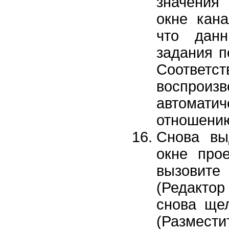
значения
окне кана
что данн
задания п
Соответ
воспро
автомати
отношению
Снова вы
окне про
вызовит
(Редактор
снова ще
(Размест