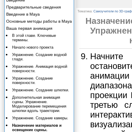
Введение
Предварительные сведения
Тематика:
Самоучители по 3D-граф
Введение в Maya
Назначени
Основные методы работы в Maya
Ваша первая анимация
Упражнен
В этой главе. Ключевые
термины.
Начало нового проекта
Начните
Упражнение. Создание водной
глади.
останови
Упражнение. Анимация водной
поверхности.
анимации 
Упражнение. Создание
поверхности.
диапазон
Упражнение. Создание шлюпки.
проекции
Дополнительная анимация
сцены. Упражнение.
третью с
Моделирование перемещения
шлюпки вдоль траектории.
интера
Упражнение. Создание камеры.
визуали
Назначение материалов и
освещение сцены.