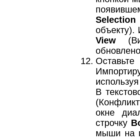
появивше
Selection
объекту).
View
(Виз
обновлено
Оставь
Импорт
используя
В текстов
(Конфлик
окне ди
строчку
B
мыши на 