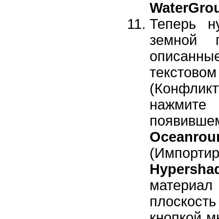
WaterGro
Теперь н
земной п
описанные
текстово
(Конфли
нажмите
появивше
Oceanrou
(Импорт
Hypersha
материа
плоскос
кнопкой м