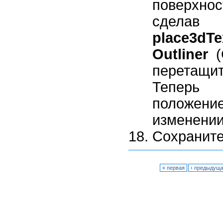
поверхнос
сделав
place3dTe
Outliner
(
перетащи
Теперь 
положен
изменении
Сохраните
« первая
‹ предыдущ