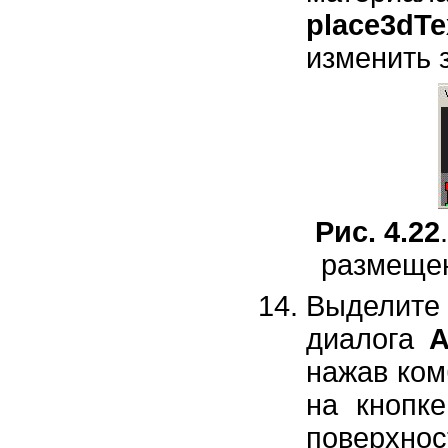
place3dTe
изменить 
Рис. 4.22
размещен
Выделите
диалога
A
нажав ко
на кнопк
поверхнос