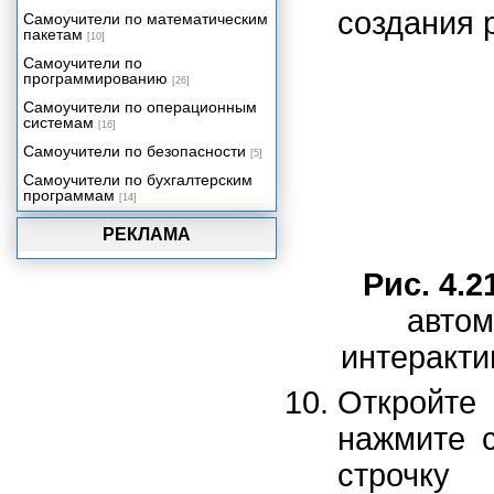
создания 
Самоучители по математическим
Приложение Б. Работа с Maya
пакетам
для пользователей LightWave.
[10]
Приложение В. Операционные
Самоучители по
системы.
программированию
[26]
Приложение Г. Основные
Самоучители по операционным
клавиатурные комбинации в
системам
[16]
Maya.
Самоучители по безопасности
[5]
Самоучители по бухгалтерским
программам
[14]
РЕКЛАМА
Рис. 4.2
автом
интеракти
Откройте
нажмите 
строчк