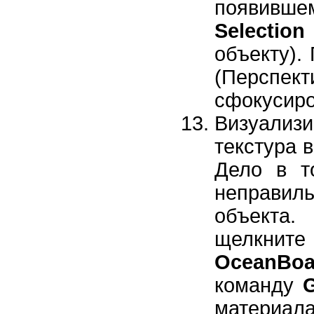
появивше
Selection
объекту).
(Перспек
сфокусиро
Визуализ
текстура в
Дело в т
неправи
объекта.
щелкните
OceanBoa
команду
матер