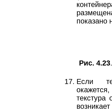
контейнер
размеще
показано н
Рис. 4.23
Если те
окажетс
текстура 
возникае