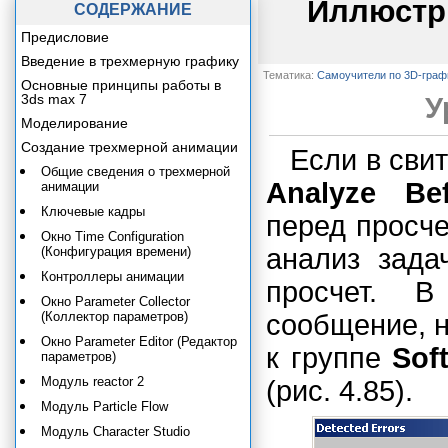
Иллюстр
СОДЕРЖАНИЕ
Предисловие
Введение в трехмерную графику
Тематика:
Самоучители по 3D-граф
Основные принципы работы в
3ds max 7
У
Моделирование
Создание трехмерной анимации
Если в сви
Общие сведения о трехмерной
Analyze Bef
анимации
Ключевые кадры
перед просче
Окно Time Configuration
анализ зада
(Конфигурация времени)
Контроллеры анимации
просчет. 
Окно Parameter Collector
(Коллектор параметров)
сообщение, н
Окно Parameter Editor (Редактор
к группе
Sof
параметров)
Модуль reactor 2
(рис. 4.85).
Модуль Particle Flow
Модуль Character Studio