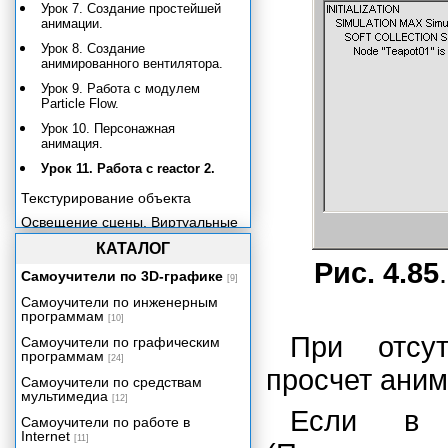
Урок 7. Создание простейшей
анимации.
Урок 8. Создание
анимированного вентилятора.
Урок 9. Работа с модулем
Particle Flow.
Урок 10. Персонажная
анимация.
Урок 11. Работа с reactor 2.
Текстурирование объекта
Освещение сцены. Виртуальные
камеры.
КАТАЛОГ
Визуализация готовой сцены
Рис. 4.85
Самоучители по 3D-графике
[9]
Заключение
Самоучители по инженерным
Приложение
программам
[10]
При отсу
Самоучители по графическим
программам
[24]
просчет ани
Самоучители по средствам
мультимедиа
[12]
Если в
Самоучители по работе в
Internet
[11]