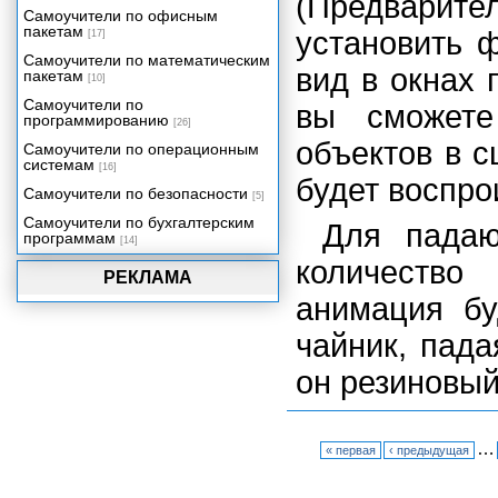
(Предвари
Самоучители по офисным
пакетам
установить 
[17]
Самоучители по математическим
вид в окнах 
пакетам
[10]
Самоучители по
вы сможете
программированию
[26]
объектов в 
Самоучители по операционным
системам
[16]
будет воспро
Самоучители по безопасности
[5]
Самоучители по бухгалтерским
Для падаю
программам
[14]
количеств
РЕКЛАМА
анимация бу
чайник, пада
он резиновый
…
« первая
‹ предыдущая