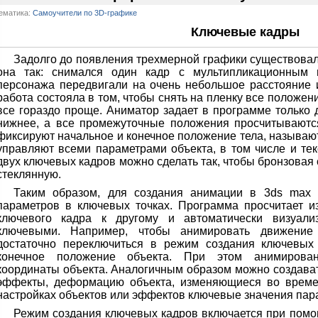
ематика:
Самоучители по 3D-графике
Ключевые кадры
Задолго до появления трехмерной графики существовал
она так: снимался один кадр с мультипликационным г
персонажа передвигали на очень небольшое расстояние 
работа состояла в том, чтобы снять на пленку все положен
все гораздо проще. Аниматор задает в программе только 
нижнее, а все промежуточные положения просчитываютс
фиксируют начальное и конечное положение тела, называ
управляют всеми параметрами объекта, в том числе и те
двух ключевых кадров можно сделать так, чтобы бронзовая 
стеклянную.
Таким образом, для создания анимации в 3ds max 7
параметров в ключевых точках. Программа просчитает и
ключевого кадра к другому и автоматически визуали
ключевыми. Например, чтобы анимировать движение
достаточно переключиться в режим создания ключевых 
конечное положение объекта. При этом анимирова
координаты объекта. Аналогичным образом можно создав
эффекты, деформацию объекта, изменяющиеся во времени
настройках объектов или эффектов ключевые значения пар
Режим создания ключевых кадров включается при пом