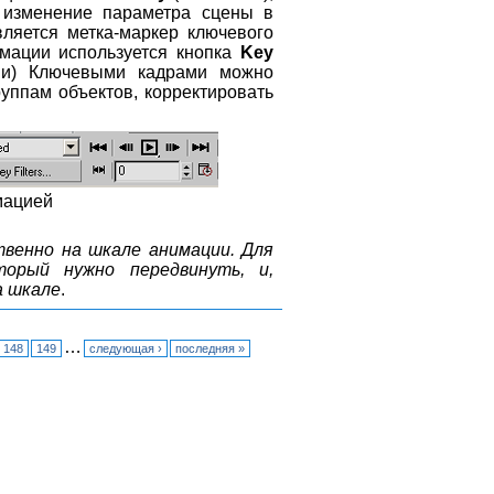
 изменение параметра сцены в
ляется метка-маркер ключевого
мации используется кнопка
Key
и) Ключевыми кадрами можно
руппам объектов, корректировать
мацией
венно на шкале анимации. Для
орый нужно передвинуть, и,
а шкале
.
…
148
149
следующая ›
последняя »