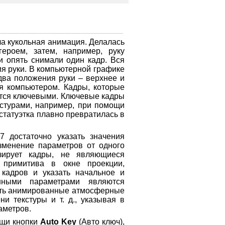
а кукольная анимация. Делалась
ероем, затем, например, руку
и опять снимали один кадр. Вся
ия руки. В компьютерной графике
два положения руки – верхнее и
я компьютером. Кадры, которые
ются ключевыми. Ключевые кадры
кстурами, например, при помощи
статуэтка плавно превратилась в
 достаточно указать значения
зменение параметров от одного
зирует кадры, не являющиеся
 примитива в окне проекции,
кадров и указать начальное и
нными параметрами являются
ать анимированные атмосферные
 текстуры и т. д., указывая в
аметров.
ощи кнопки
Auto Key
(Авто ключ),