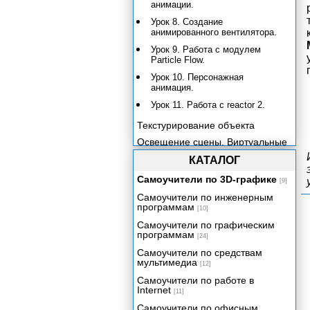
анимации.
Урок 8. Создание
анимированного вентилятора.
Урок 9. Работа с модулем
Particle Flow.
Урок 10. Персонажная
анимация.
Урок 11. Работа с reactor 2.
Текстурирование объекта
Освещение сцены. Виртуальные
камеры.
КАТАЛОГ
Визуализация готовой сцены
Самоучители по 3D-графике
[9]
Заключение
Самоучители по инженерным
Приложение
программам
[10]
Самоучители по графическим
программам
[24]
Самоучители по средствам
мультимедиа
[12]
Самоучители по работе в
Internet
[11]
Самоучители по офисным