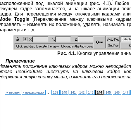
расположенной под шкалой анимации (рис. 4.1). Любое
текущем кадре запоминается, и на шкале анимации появ
кадра. Для перемещения между ключевыми кадрами ани
Mode Toggle
(Переключение между ключевыми кадрам
управлять – изменять их положение, удалять, назначать г
параметры и т. д.
Рис. 4.1
. Кнопки управления ани
Примечание
Изменять положение ключевых кадров можно непосредст
этого необходимо щелкнуть на ключевом кадре кот
удерживая левую кнопку мыши, изменить его положение н
…
« первая
‹ предыдущая
139
140
141
142
143
144
145
146
147