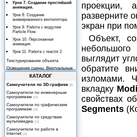
Урок 7. Создание простейшей
проекции, 
анимации.
разверните 
Урок 8. Создание
анимированного вентилятора.
экран при п
Урок 9. Работа с модулем
Particle Flow.
Объект, с
Урок 10. Персонажная
анимация.
небольшого
Урок 11. Работа с reactor 2.
выглядит угл
Текстурирование объекта
обратите вн
Освещение сцены. Виртуальные
камеры.
КАТАЛОГ
изломами. Ч
Визуализация готовой сцены
Самоучители по 3D-графике
[9]
вкладку
Modi
Заключение
Самоучители по инженерным
Приложение
свойствах об
программам
[10]
Самоучители по графическим
Segments
(К
программам
[24]
Самоучители по средствам
мультимедиа
[12]
Самоучители по работе в
Internet
[11]