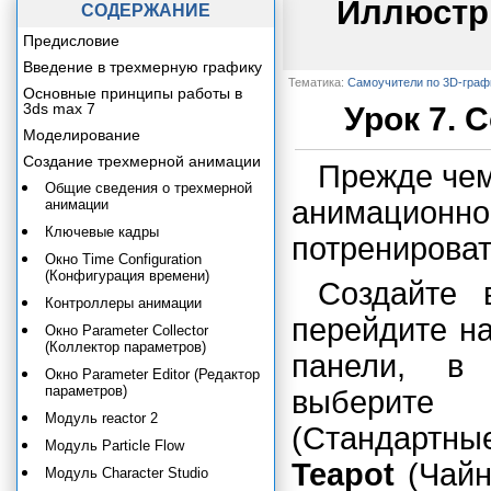
Иллюстр
СОДЕРЖАНИЕ
Предисловие
Введение в трехмерную графику
Тематика:
Самоучители по 3D-граф
Основные принципы работы в
3ds max 7
Урок 7. 
Моделирование
Создание трехмерной анимации
Прежде чем
Общие сведения о трехмерной
анимационно
анимации
Ключевые кадры
потренироват
Окно Time Configuration
(Конфигурация времени)
Создайте 
Контроллеры анимации
перейдите н
Окно Parameter Collector
(Коллектор параметров)
панели, в
Окно Parameter Editor (Редактор
параметров)
выберит
Модуль reactor 2
(Стандартн
Модуль Particle Flow
Teapot
(Чайн
Модуль Character Studio