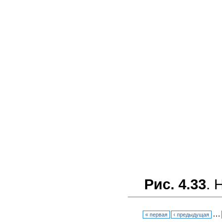
Рис. 4.33
. 
…
« первая
‹ предыдущая