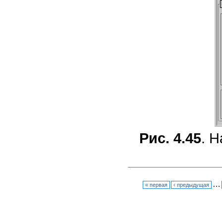
Рис. 4.45
. 
…
« первая
‹ предыдущая