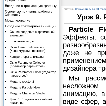
Предисловие
Введение в трехмерную графику
Тематика:
Самоучители по 3D-граф
Основные принципы работы в
3ds max 7
Урок 9. 
Моделирование
Создание трехмерной анимации
Particle F
Общие сведения о трехмерной
Эффекты, с
анимации
Ключевые кадры
разнообразны
Окно Time Configuration
(Конфигурация времени)
даже не пр
Контроллеры анимации
применением
Окно Parameter Collector
(Коллектор параметров)
дизайнера тр
Окно Parameter Editor (Редактор
параметров)
Мы рассм
Модуль reactor 2
несложном 
Модуль Particle Flow
анимацию, в
Модуль Character Studio
Урок 7. Создание простейшей
виде сфер, 
анимации.