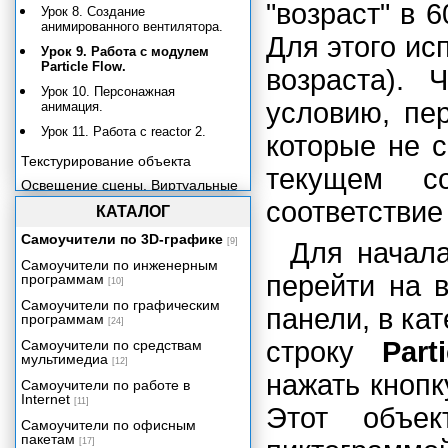
"возраст" в 
Урок 8. Создание
анимированного вентилятора.
Для этого ис
Урок 9. Работа с модулем
Particle Flow.
возраста). 
Урок 10. Персонажная
условию, пе
анимация.
Урок 11. Работа с reactor 2.
которые не с
Текстурирование объекта
текущем с
Освещение сцены. Виртуальные
камеры.
соответствие
КАТАЛОГ
Визуализация готовой сцены
Самоучители по 3D-графике
[9]
Для начал
Заключение
Самоучители по инженерным
Приложение
перейти на 
программам
[10]
Самоучители по графическим
панели, в ка
программам
[24]
строку
Part
Самоучители по средствам
мультимедиа
[12]
нажать кноп
Самоучители по работе в
Internet
[11]
Этот объек
Самоучители по офисным
пакетам
[17]