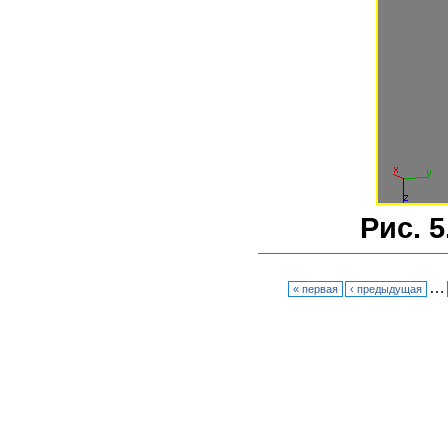
Рис. 5
…
« первая
‹ предыдущая