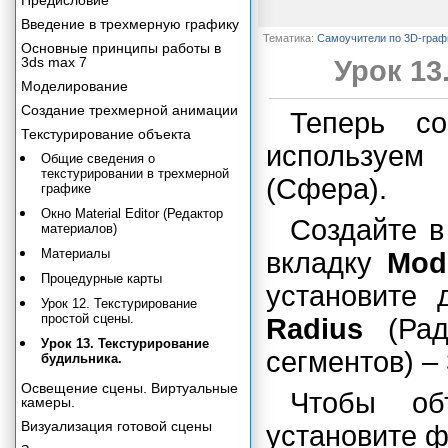
Предисловие
Введение в трехмерную графику
Тематика:
Самоучители по 3D-граф
Основные принципы работы в
3ds max 7
Урок 13
Моделирование
Создание трехмерной анимации
Теперь со
Текстурирование объекта
используе
Общие сведения о
текстурировании в трехмерной
(Сфера).
графике
Окно Material Editor (Редактор
Создайте в
материалов)
Материалы
вкладку
Mod
Процедурные карты
установите 
Урок 12. Текстурирование
простой сцены.
Radius
(Рад
Урок 13. Текстурирование
сегментов) –
будильника.
Освещение сцены. Виртуальные
Чтобы об
камеры.
Визуализация готовой сцены
установите 