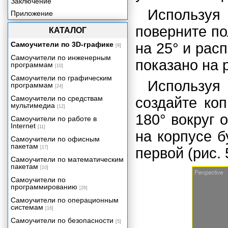
Заключение
Использ
Приложение
поверните п
КАТАЛОГ
Самоучители по 3D-графике
на 25° и рас
[9]
Самоучители по инженерным
показано на р
программам
[10]
Самоучители по графическим
Использу
программам
[24]
Самоучители по средствам
создайте ко
мультимедиа
[12]
180° вокруг 
Самоучители по работе в
Internet
[11]
на корпусе 
Самоучители по офисным
пакетам
[17]
первой (рис. 
Самоучители по математическим
пакетам
[10]
Самоучители по
программированию
[26]
Самоучители по операционным
системам
[16]
Самоучители по безопасности
[5]