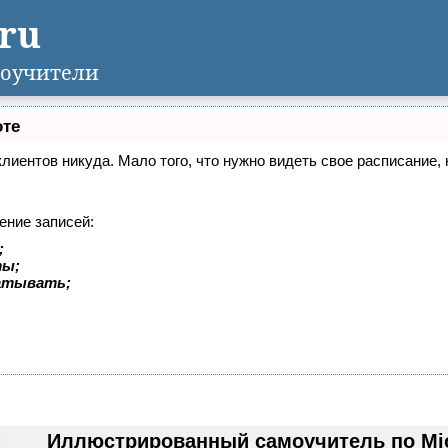
.ru
оучители
оте
 клиентов никуда. Мало того, что нужно видеть свое расписание
ение записей:
;
ты;
батывать;
Иллюстрированный самоучитель по Micr