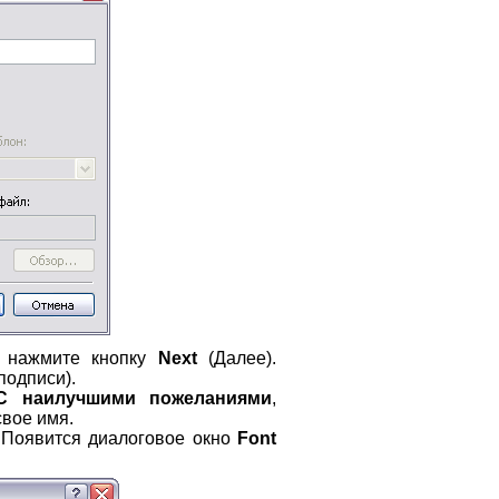
и нажмите кнопку
Next
(Далее).
подписи).
С наилучшими пожеланиями
,
свое имя.
 Появится диалоговое окно
Font