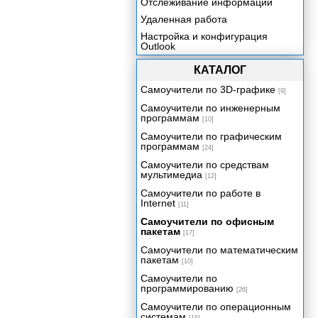
Отслеживание информации
Удаленная работа
Настройка и конфигурация
Outlook
КАТАЛОГ
Самоучители по 3D-графике
[9]
Самоучители по инженерным
программам
[10]
Самоучители по графическим
программам
[24]
Самоучители по средствам
мультимедиа
[12]
Самоучители по работе в
Internet
[11]
Самоучители по офисным
пакетам
[17]
Самоучители по математическим
пакетам
[10]
Самоучители по
программированию
[26]
Самоучители по операционным
системам