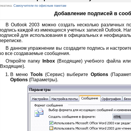
ематика:
Самоучители по офисным пакетам
Добавление подписей в соо
В Outlook 2003 можно создать несколько различных п
подпись каждой из имеющихся учетных записей Outlook. На
подписей для использования в официальных и неофициаль
переписке.
В данном упражнении вы создадите подпись и настроит
во все создаваемые сообщения.
Откройте папку
Inbox
(Входящие) учебного файла или
(Входящие).
В меню
Tools
(Сервис) выберите
Options
(Парамет
Options
(Параметры).