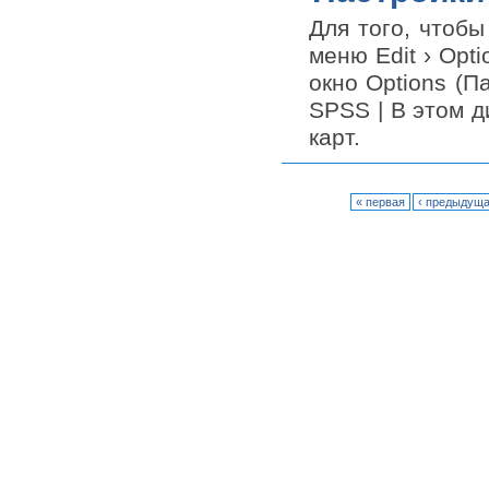
Для того, чтоб
меню Edit › Opt
окно Options (П
SPSS | В этом д
карт.
« первая
‹ предыдущ