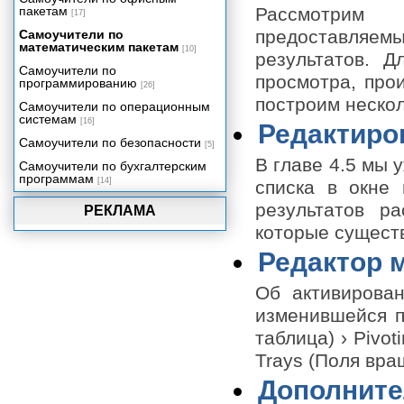
Кластерный анализ
пакетам
Рассмотрим
[17]
Анализ пригодности
предоставляе
Самоучители по
математическим пакетам
[10]
Стандартные графики
результатов. Д
Самоучители по
Интерактивные графики
просмотра, про
программированию
[26]
Модуль Tables
построим нескол
Самоучители по операционным
Экспортирование выходных
системам
[16]
Редактиро
данных
Самоучители по безопасности
[5]
Программирование
В главе 4.5 мы 
Самоучители по бухгалтерским
Нововведения в 11-ой версии
программам
[14]
списка в окне
SPSS
результатов р
Приложение
РЕКЛАМА
которые сущест
Редактор 
Об активирова
изменившейся п
таблица) › Pivot
Trays (Поля вращ
Дополните