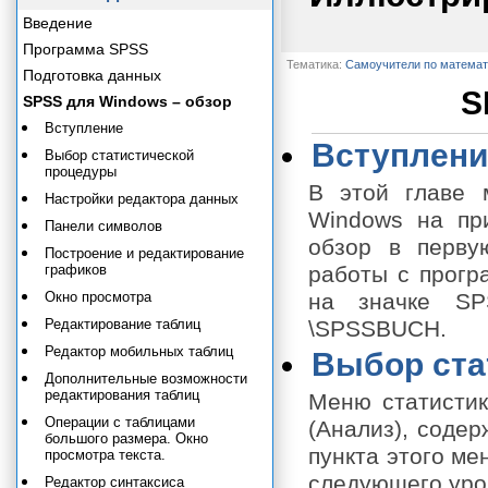
Введение
Программа SPSS
Тематика:
Самоучители по математ
Подготовка данных
S
SPSS для Windows – обзор
Вступление
Вступлени
Выбор статистической
процедуры
В этой главе 
Настройки редактора данных
Windows на при
Панели символов
обзор в перву
Построение и редактирование
графиков
работы с прогр
Окно просмотра
на значке SP
Редактирование таблиц
\SPSSBUCH.
Редактор мобильных таблиц
Выбор ста
Дополнительные возможности
редактирования таблиц
Меню статистик
Операции с таблицами
(Анализ), содер
большого размера. Окно
пункта этого ме
просмотра текста.
следующего уро
Редактор синтаксиса