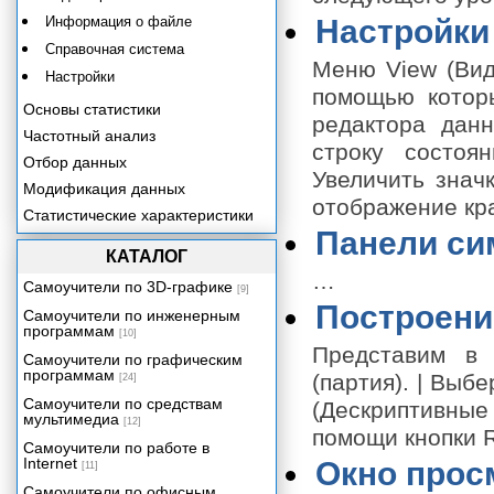
Информация о файле
Настройки
Справочная система
Меню View (Вид
Настройки
помощью котор
Основы статистики
редактора данн
Частотный анализ
строку состоян
Отбор данных
Увеличить знач
Модификация данных
отображение кра
Статистические характеристики
Панели си
Исследование данных
КАТАЛОГ
Таблицы сопряженности
…
Самоучители по 3D-графике
[9]
Анализ множественных ответов
Построени
Самоучители по инженерным
Сравнение средних
программам
[10]
Непараметрические тесты
Представим в 
Самоучители по графическим
Корреляции
программам
(партия). | Выбе
[24]
Регрессионный анализ
Самоучители по средствам
(Дескриптивны
мультимедиа
[12]
Дисперсионный анализ
помощи кнопки R
Самоучители по работе в
Дискриминантный анализ
Internet
Окно прос
[11]
Факторный анализ
Самоучители по офисным