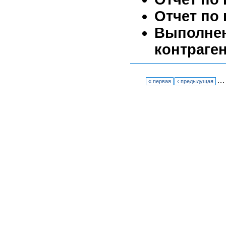
Отчет по
Выполн
контраге
…
« первая
‹ предыдущая