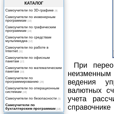
КАТАЛОГ
Самоучители по 3D-графике
[9]
Самоучители по инженерным
программам
[10]
Самоучители по графическим
программам
[24]
Самоучители по средствам
мультимедиа
[12]
Самоучители по работе в
Internet
[11]
Самоучители по офисным
пакетам
[17]
При перео
Самоучители по математическим
пакетам
неизменным 
[10]
Самоучители по
ведения уп
программированию
[26]
Самоучители по операционным
валютных сч
системам
[16]
учета рассч
Самоучители по безопасности
[5]
Самоучители по
справочни
бухгалтерским программам
[14]