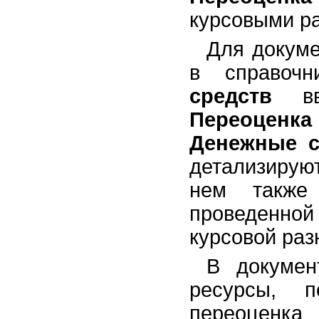
курсовыми р
Для докум
в справоч
средств
вве
Переоценк
Денежные с
детализирую
нем также
проведенно
курсовой раз
В докумен
ресурсы, п
переоценк