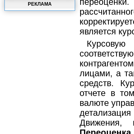
переоценки.
РЕКЛАМА
рассчитанно
корректирует
является кур
Курсовую
соответству
контрагенто
лицами, а т
средств. Ку
отчете в то
валюте управ
детализаци
Движения, 
Переоценка