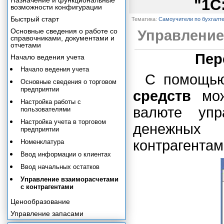
Назначение и функциональные
"1С
возможности конфигурации
Быстрый старт
Тематика:
Самоучители по бухгалт
Основные сведения о работе со
Управление
справочниками, документами и
отчетами
Пер
Начало ведения учета
Начало ведения учета
С помощь
Основные сведения о торговом
предприятии
средств
мож
Настройка работы с
валюте упр
пользователями
Настройка учета в торговом
денежных 
предприятии
контрагентам
Номенклатура
Ввод информации о клиентах
Ввод начальных остатков
Управление взаиморасчетами
с контрагентами
Ценообразование
Управление запасами