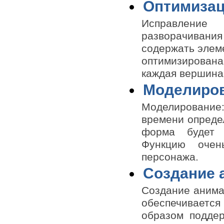
Оптимиза
Исправление
разворачивани
содержать элеме
оптимизирован
каждая вершина
Моделиров
Моделирование
времени определ
форма будет 
Функцию очен
персонажа.
Создание 
Создание анима
обеспечивается
образом поддер