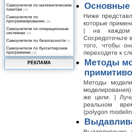
Подготовка к анимации
Основные 
Самоучители по математическим
пакетам
Анимация на основе ключевых
[10]
кадров
Ниже представл
Самоучители по
программированию
Использование захвата движения
которые примен
[26]
Сводим все вместе
Самоучители по операционным
| на каждом 
системам
[16]
Заключение
Сосредоточьте в
Самоучители по безопасности
[5]
того, чтобы он
Самоучители по бухгалтерским
переходите к с
программам
[14]
Методы мо
РЕКЛАМА
примитиво
Методы модели
моделирования)
же цели. | Лу
реальном вре
(polygon modelin
Выдавлива
Выдавливание 