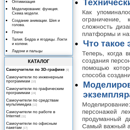
Техническ
Оптимизация
Моделирование: функция.
Как упоминало
Схема модели.
ограничение, 
Создание анимации. Шея и
голова.
сложность диза
Плечи
платформы и на
Талия. Бедра и ягодицы. Локти
Что такое
и колени.
Ладони и пальцы
Теперь, когда 
Запястья и лодыжки
создания персон
КАТАЛОГ
Подгонка объекта Biped
помощью котор
Самоучители по 3D-графике
[9]
Текстура: карты. Обзор UVW.
способа создани
Самоучители по инженерным
Качество текстуры
программам
Моделиров
[10]
Резюме
Самоучители по графическим
экземпляр
программам
[24]
Работа с каркасами персонажей
с помощью модуля Biped
Самоучители по средствам
Моделировани
мультимедиа
[12]
Задание весов сетки персонажа
персонажей ле
вручную с помощью
Самоучители по работе в
редактирования вершин
Internet
[11]
продуманный д
Задание весов персонажа с
Самоучители по офисным
Самый важный ас
помощью оболочек
пакетам
[17]