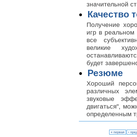
значительной ст
Качество 
Получение хоро
игр в реальном 
все субъектив
великие худ
останавливаютс
будет завершен
Резюме
Хороший персо
различных эле
звуковые эффе
двигаться", мож
определенным т
« первая
‹ пр