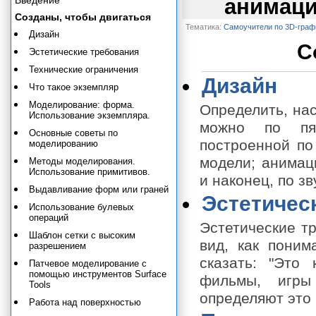
Введение
анимаци
Созданы, чтобы двигаться
Тематика:
Самоучители по 3D-граф
Дизайн
С
Эстетические требования
Технические ограничения
Дизайн
Что такое экземпляр
Моделирование: форма.
Определить, нас
Использование экземпляра.
можно по пят
Основные советы по
построенной по
моделированию
модели; анимац
Методы моделирования.
Использование примитивов.
и наконец, по з
Выдавливание форм или граней
Эстетичес
Использование булевых
операций
Эстетические тр
Шаблон сетки с высоким
вид, как поним
разрешением
сказать: "Это 
Патчевое моделирование с
помощью инструментов Surface
фильмы, игры 
Tools
определяют это
Работа над поверхностью