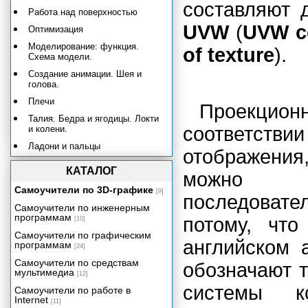
составляют 
Работа над поверхностью
UVW
(
UVW c
Оптимизация
Моделирование: функция.
of texture
).
Схема модели.
Создание анимации. Шея и
голова.
Плечи
Проекцио
Талия. Бедра и ягодицы. Локти
соответстви
и колени.
Ладони и пальцы
отображения,
Запястья и лодыжки
КАТАЛОГ
можно 
Подгонка объекта Biped
Самоучители по 3D-графике
[9]
последоват
Текстура: карты. Обзор UVW.
Самоучители по инженерным
Качество текстуры
программам
потому, чт
[10]
Резюме
Самоучители по графическим
английском 
программам
[24]
Работа с каркасами персонажей
с помощью модуля Biped
Самоучители по средствам
обозначают 
мультимедиа
[12]
Задание весов сетки персонажа
системы к
вручную с помощью
Самоучители по работе в
редактирования вершин
Internet
[11]