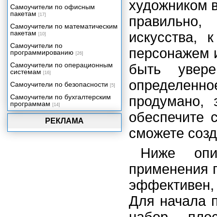
художником в
Задание весов персонажа с
Самоучители по офисным
помощью оболочек
пакетам
[17]
правильно
Подготовка к анимации
Самоучители по математическим
пакетам
искусства, 
Анимация на основе ключевых
[10]
кадров
Самоучители по
персонажем 
программированию
Использование захвата движения
[26]
Сводим все вместе
Самоучители по операционным
быть увере
системам
[16]
Заключение
определен
Самоучители по безопасности
[5]
Самоучители по бухгалтерским
продумано, 
программам
[14]
обеспечите 
РЕКЛАМА
сможете созд
Ниже опи
применения 
эффективен, 
Для начала п