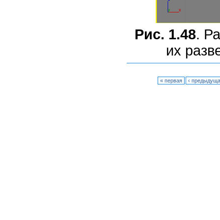
Рис. 1.48
. Р
их разв
« первая
‹ предыдущ