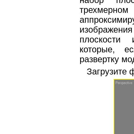
набор пло
трехмерн
аппроксим
изображения
плоскости 
которые, е
развертку мо
Загрузите