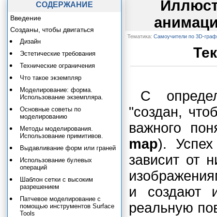
Иллюст
СОДЕРЖАНИЕ
Введение
анимаци
Созданы, чтобы двигаться
Тематика:
Самоучители по 3D-граф
Дизайн
Тек
Эстетические требования
Технические ограничения
Что такое экземпляр
Моделирование: форма.
С определ
Использование экземпляра.
"создан, что
Основные советы по
моделированию
важного пон
Методы моделирования.
Использование примитивов.
map
). Успе
Выдавливание форм или граней
зависит от 
Использование булевых
операций
изображения
Шаблон сетки с высоким
разрешением
и создают 
Патчевое моделирование с
реальную по
помощью инструментов Surface
Tools