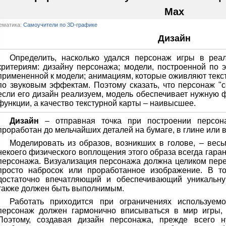
Max
ематика:
Самоучители по 3D-графике
Дизайн
Определить, насколько удался персонаж игры в реа
критериям: дизайну персонажа; модели, построенной по э
примененной к модели; анимациям, которые оживляют текс
по звуковым эффектам. Поэтому сказать, что персонаж "с
если его дизайн реализуем, модель обеспечивает нужную
функции, а качество текстурной карты – наивысшее.
Дизайн
– отправная точка при построении персон
проработан до мельчайших деталей на бумаге, в глине или
Моделировать из образов, возникших в голове, – вес
некоего физического воплощения этого образа всегда гаран
персонажа. Визуализация персонажа должна целиком перед
просто набросок или проработанное изображение. В т
достаточно впечатляющий и обеспечивающий уникальну
также должен быть выполнимым.
Работать приходится при ограничениях используемо
персонаж должен гармонично вписываться в мир игры, 
Поэтому, создавая дизайн персонажа, прежде всего н