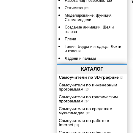
Работа над поверхностью
Оптимизация
Моделирование: функция.
Схема модели.
Создание анимации. Шея и
голова.
Плечи
Талия. Бедра и ягодицы. Локти
и колени.
Ладони и пальцы
Запястья и лодыжки
КАТАЛОГ
Подгонка объекта Biped
Самоучители по 3D-графике
[9]
Текстура: карты. Обзор UVW.
Самоучители по инженерным
Качество текстуры
программам
[10]
Резюме
Самоучители по графическим
программам
[24]
Работа с каркасами персонажей
с помощью модуля Biped
Самоучители по средствам
мультимедиа
[12]
Задание весов сетки персонажа
вручную с помощью
Самоучители по работе в
редактирования вершин
Internet
[11]
Задание весов персонажа с
Самоучители по офисным