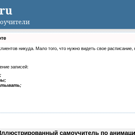
.ru
оучители
оте
 клиентов никуда. Мало того, что нужно видеть свое расписание
ение записей:
;
ты;
батывать;
Иллюстрированный самоучитель по анимации