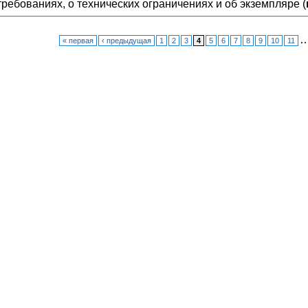
требованиях, о технических ограничениях и об экземпляре (
« первая
‹ предыдущая
1
2
3
4
5
6
7
8
9
10
11