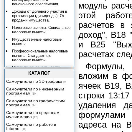
модуль расч
пенсионного обеспечения
Доходы от долевого участия в
этой работ
организации (дивиденды). От
продажи имущества.
расчетов в 
Налоговые вычеты. Социальные
налоговые вычеты.
доход", В18 
Имущественные налоговые
и В25 "Вых
вычеты
Профессиональные налоговые
расчетах сл
вычеты. Стандартные
налоговые вычеты.
Формулы, 
Налог по основному месту
работы
КАТАЛОГ
вложим в фо
Учет стандартных вычетов
Самоучители по 3D-графике
[9]
ячеек В19, В
Расчеты для одного работника
Самоучители по инженерным
за год
программам
строки 13:17
[10]
Модуль расчета налога по
Самоучители по графическим
основному месту работы
удаления д
программам
[24]
Учет дохода и расчет налога за
Самоучители по средствам
формулами 
год по месту работы
мультимедиа
[12]
Учет всех доходов
адреса на В
Самоучители по работе в
Internet
Декларация о доходах. Состав
[11]