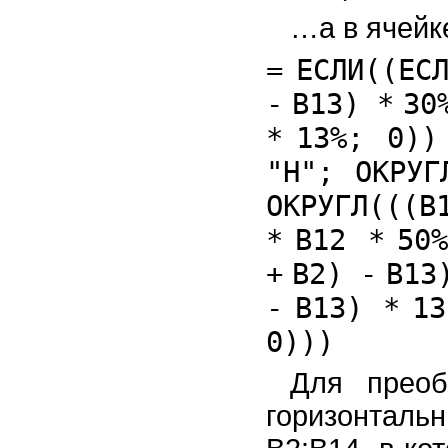
…а в ячейк
=
ЕСЛИ((ЕС
-
B13)
*
30
*
13
%
;
0
)
"Н"
; ОКРУ
ОКРУГЛ(((
*
B12
*
50
+
B2)
-
B1
-
B13)
*
13
0
)))
Для преоб
горизонтал