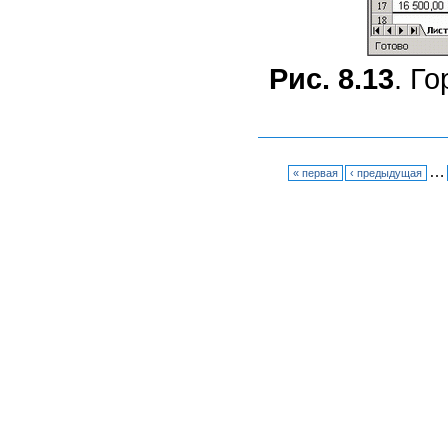
Рис. 8.13
. Г
…
« первая
‹ предыдущая