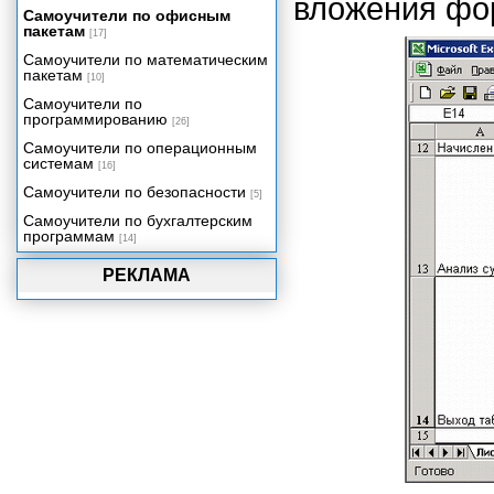
вложения фор
электронной модели
Самоучители по офисным
декларации.
пакетам
[17]
Последовательность
Самоучители по математическим
заполнения декларации
пакетам
[10]
Ввод данных в декларацию
Самоучители по
программированию
[26]
Учет доходов и расходов в быту и
бизнесе
Самоучители по операционным
системам
Функции рабочего листа
[16]
Самоучители по безопасности
[5]
Самоучители по бухгалтерским
программам
[14]
РЕКЛАМА