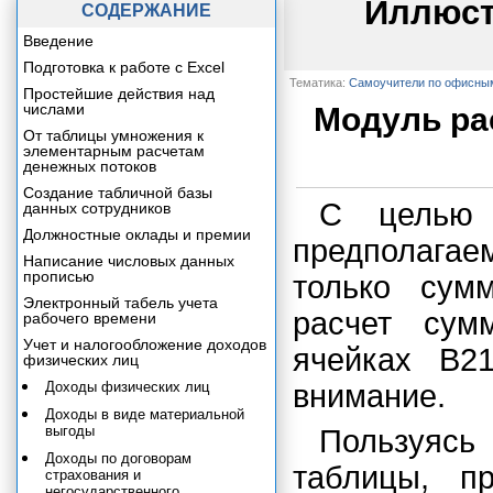
Иллюст
СОДЕРЖАНИЕ
Введение
Подготовка к работе с Excel
Тематика:
Самоучители по офисны
Простейшие действия над
числами
Модуль ра
От таблицы умножения к
элементарным расчетам
денежных потоков
Создание табличной базы
С целью 
данных сотрудников
Должностные оклады и премии
предполагае
Написание числовых данных
прописью
только сум
Электронный табель учета
расчет сум
рабочего времени
Учет и налогообложение доходов
ячейках В2
физических лиц
Доходы физических лиц
внимание.
Доходы в виде материальной
выгоды
Пользуяс
Доходы по договорам
таблицы, п
страхования и
негосударственного