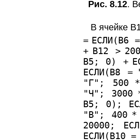
Рис. 8.12
. 
В ячейке В
=
ЕСЛИ(B6
=
+
B12
>
20
B5;
0
)
+
Е
ЕСЛИ(B8
=
"Г"
;
500
*
"Ч"
;
3000
B5;
0
); Е
"В"
;
400
*
20000
; ЕС
ЕСЛИ(B10
=