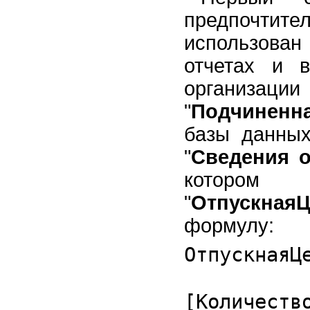
предпочтител
использован
отчетах и 
организаци
"
Подчиненн
базы данных
"
Сведения о
котором 
"
ОтпускнаяЦ
формулу:
ОтпускнаяЦ
[Количест