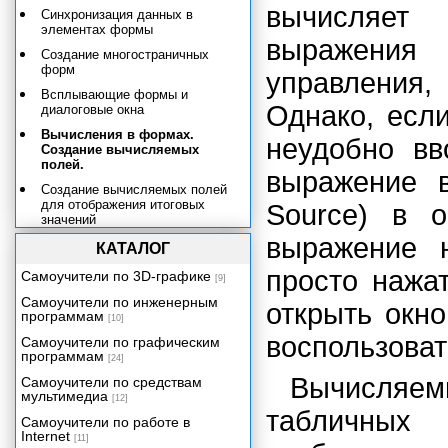
вычисляет 
Синхронизация данных в
элементах формы
выражения
Создание многостраничных
форм
управления,
Всплывающие формы и
Однако, есл
диалоговые окна
Вычисления в формах.
неудобно вв
Создание вычисляемых
полей.
выражение 
Создание вычисляемых полей
для отображения итоговых
Source) в 
значений
выражение 
Использование статистических
КАТАЛОГ
функций в формах
просто нажа
Самоучители по 3D-графике
[9]
Рекомендации по оформлению
форм
Самоучители по инженерным
открыть окн
программам
[10]
Подготовка составных отчетов
воспользова
Самоучители по графическим
Работа с макросами
программам
[24]
Публикация данных в
Вычисляем
Самоучители по средствам
корпоративной сети и Интернете
мультимедиа
[12]
табличны
Программирование в Access
Самоучители по работе в
2002
Internet
[11]