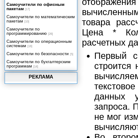
отображен
Настройка пользовательского
Самоучители по офисным
интерфейса
пакетам
вычисленным
[17]
Интеграция Access 2002 с
Самоучители по математическим
другими компонентами Office
товара расс
пакетам
2002
[10]
Самоучители по
Особенности сетевых
Цена * Кол
программированию
приложений Access
[26]
расчетных да
Проекты Microsoft Access 2002
Самоучители по операционным
системам
[16]
Репликация баз данных
Первый с
Самоучители по безопасности
[5]
Миграция приложений
Самоучители по бухгалтерским
Администрирование баз данных
строится 
программам
[14]
Приложение 1. Глоссарий.
вычисляе
РЕКЛАМА
Приложение 2. Сетевое
приложение "Игра в
текстовое 
доминирование".
данных у
запроса. 
не мог из
вычисляют
Во второ