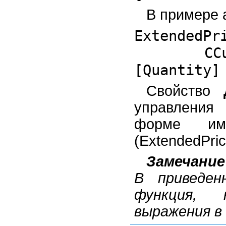
В примере 
ExtendedPr
CC
[Quantity
Свойство
управлени
форме им
(ExtendedPri
Замечание
В приведе
функция, 
выражения в