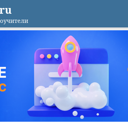
.ru
оучители