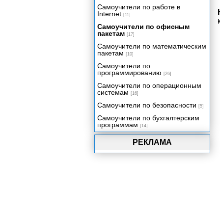
2002
Самоучители по работе в
Настройка пользовательского
Internet
[11]
интерфейса
Самоучители по офисным
Интеграция Access 2002 с
пакетам
[17]
другими компонентами Office
2002
Самоучители по математическим
пакетам
[10]
Особенности сетевых
приложений Access
Самоучители по
программированию
Проекты Microsoft Access 2002
[26]
Самоучители по операционным
Репликация баз данных
системам
[16]
Миграция приложений
Самоучители по безопасности
[5]
Администрирование баз данных
Самоучители по бухгалтерским
Приложение 1. Глоссарий.
программам
[14]
Приложение 2. Сетевое
приложение "Игра в
РЕКЛАМА
доминирование".