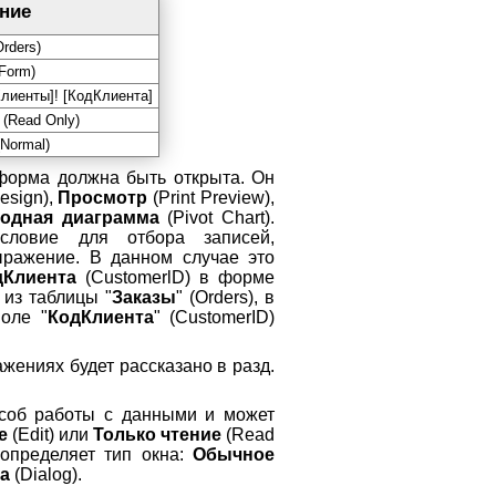
ние
rders)
Form)
Клиенты]! [КодКлиента]
(Read Only)
Normal)
форма должна быть открыта. Он
esign),
Просмотр
(Print Preview),
одная диаграмма
(Pivot Chart).
условие для отбора записей,
ражение. В данном случае это
дКлиента
(CustomerlD) в форме
 из таблицы "
Заказы
" (Orders), в
оле "
КодКлиента
" (CustomerID)
жениях будет рассказано в разд.
особ работы с данными и может
е
(Edit) или
Только чтение
(Read
определяет тип окна:
Обычное
а
(Dialog).