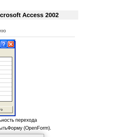
rosoft Access 2002
тию
ьность перехода
ытьФорму (OpenForm).