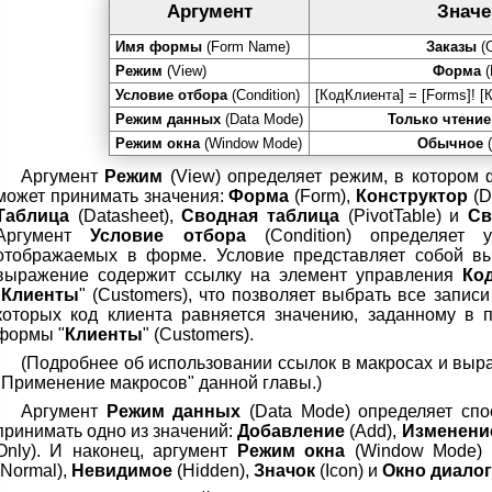
Аргумент
Значе
Имя формы
(Form Name)
Заказы
(O
Режим
(View)
Форма
(
Условие отбора
(Condition)
[КодКлиента] = [Forms]! [
Режим данных
(Data Mode)
Только чтение
Режим окна
(Window Mode)
Обычное
(
Аргумент
Режим
(View) определяет режим, в котором 
может принимать значения:
Форма
(Form),
Конструктор
(D
Таблица
(Datasheet),
Сводная таблица
(PivotTable) и
Св
Аргумент
Условие отбора
(Condition) определяет 
отображаемых в форме. Условие представляет собой вы
выражение содержит ссылку на элемент управления
Ко
"
Клиенты
" (Customers), что позволяет выбрать все записи
которых код клиента равняется значению, заданному в п
формы "
Клиенты
" (Customers).
(Подробнее об использовании ссылок в макросах и выра
"Применение макросов" данной главы.)
Аргумент
Режим данных
(Data Mode) определяет сп
принимать одно из значений:
Добавление
(Add),
Изменени
Only). И наконец, аргумент
Режим окна
(Window Mode) 
(Normal),
Невидимое
(Hidden),
Значок
(Icon) и
Окно диалог