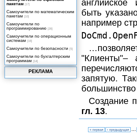
английское
Интеграция Access 2002 с
пакетам
[17]
другими компонентами Office
быть указан
2002
Самоучители по математическим
пакетам
[10]
Особенности сетевых
например ст
приложений Access
Самоучители по
программированию
Проекты Microsoft Access 2002
[26]
DoCmd.Ope
Самоучители по операционным
Репликация баз данных
системам
[16]
Миграция приложений
…позволяе
Самоучители по безопасности
[5]
Администрирование баз данных
"Клиенты"– 
Самоучители по бухгалтерским
Приложение 1. Глоссарий.
программам
[14]
перечисля
Приложение 2. Сетевое
приложение "Игра в
РЕКЛАМА
доминирование".
запятую. Та
большинство
Создание п
гл. 13
.
…
« первая
‹ предыдущая