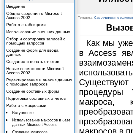
Введение
Общие сведения о Microsoft
Access 2002
Тематика:
Самоучители по офисны
Работа с таблицами
Вызов
Использование внешних данных
Отбор и сортировка записей с
Как мы уже
помощью запросов
Создание форм для ввода
в Access яв
данных
взаимозамен
Создание и печать отчетов
Новые возможности Microsoft
использов
Access 2002
Редактирование и анализ данных
Существую
с помощью запросов
процедуры 
Создание составных форм
Подготовка составных отчетов
макроса, 
Работа с макросами
преобразова
Вступление
преобразова
Использование макросов в базе
данных Microsoft Access
макросов в п
Создание макросов.