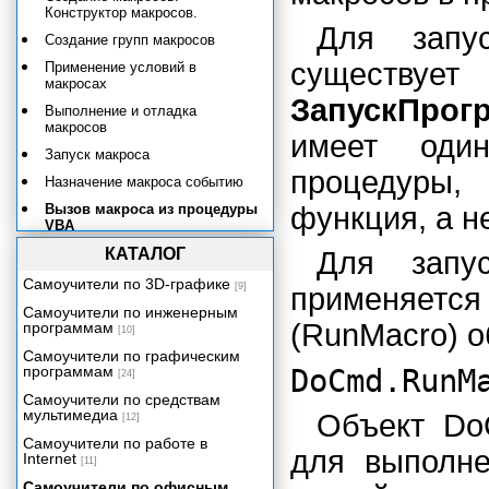
Конструктор макросов.
Для запу
Создание групп макросов
существуе
Применение условий в
макросах
ЗапускПрог
Выполнение и отладка
макросов
имеет оди
Запуск макроса
процедуры,
Назначение макроса событию
Вызов макроса из процедуры
функция, а н
VBA
Отладка макросов и поиск
КАТАЛОГ
Для запу
ошибок
Самоучители по 3D-графике
[9]
применяетс
Применение макросов
Самоучители по инженерным
Преобразование макросов в
(RunMacro) 
программам
[10]
процедуры VBA
Самоучители по графическим
программам
DoCmd.Run
Публикация данных в
[24]
корпоративной сети и Интернете
Самоучители по средствам
Программирование в Access
мультимедиа
Объект Do
[12]
2002
Самоучители по работе в
для выполне
Настройка пользовательского
Internet
[11]
интерфейса
Самоучители по офисным