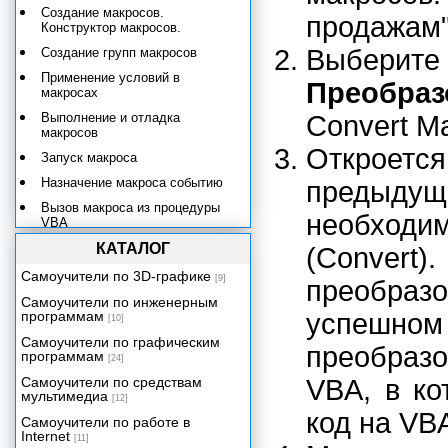
Создание макросов.
продажам"
Конструктор макросов.
Выберит
Создание групп макросов
Применение условий в
Преобра
макросах
Выполнение и отладка
Convert Ma
макросов
Откроетс
Запуск макроса
Назначение макроса событию
предыдуще
Вызов макроса из процедуры
необход
VBA
Отладка макросов и поиск
КАТАЛОГ
(Conver
ошибок
Самоучители по 3D-графике
[9]
преобра
Применение макросов
Самоучители по инженерным
Преобразование макросов в
программам
успешн
[10]
процедуры VBA
Самоучители по графическим
преобраз
программам
Публикация данных в
[24]
корпоративной сети и Интернете
Самоучители по средствам
VBA, в ко
Программирование в Access
мультимедиа
[12]
2002
код на VBA
Самоучители по работе в
Настройка пользовательского
Internet
[11]
интерфейса