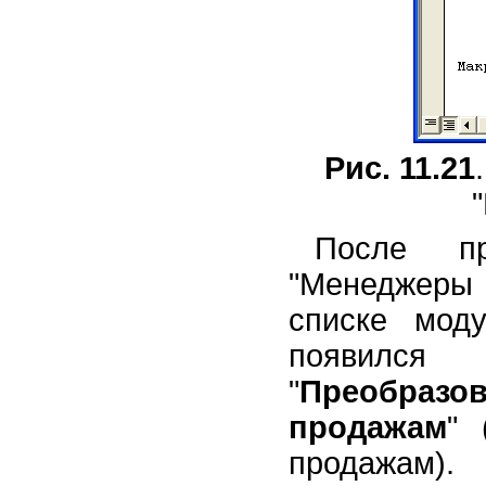
Рис. 11.21
После пр
"Менеджеры
списке мод
появилс
"
Преобразо
продажам
" 
продажам).