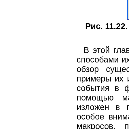
Рис. 11.22
В этой гла
способами их
обзор суще
примеры их 
события в ф
помощью ма
изложен в
особое вним
макросов, 