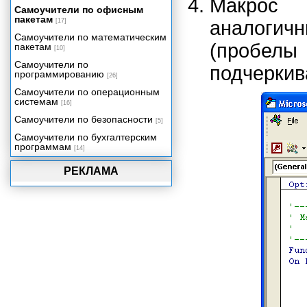
Макрос
Самоучители по офисным
Интеграция Access 2002 с
пакетам
[17]
аналогич
другими компонентами Office
2002
Самоучители по математическим
(пробе
пакетам
[10]
Особенности сетевых
приложений Access
Самоучители по
подчеркив
программированию
Проекты Microsoft Access 2002
[26]
Самоучители по операционным
Репликация баз данных
системам
[16]
Миграция приложений
Самоучители по безопасности
[5]
Администрирование баз данных
Самоучители по бухгалтерским
Приложение 1. Глоссарий.
программам
[14]
Приложение 2. Сетевое
приложение "Игра в
РЕКЛАМА
доминирование".