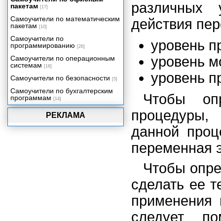
различных 
пакетам
управления данными
[17]
Самоучители по математическим
Объектная модель Visual Basic
действия пе
пакетам
для приложений
[10]
Самоучители по
Объектная модель Microsoft
уровень п
программированию
Office 2002
[26]
уровень м
Самоучители по операционным
Использование объектов и
системам
семейств
[16]
уровень п
Самоучители по безопасности
Модули как объекты Access
[5]
Самоучители по бухгалтерским
Среда программирования
Чтобы оп
программам
Access 2002. Окно редактора
[14]
кода.
процедуры,
РЕКЛАМА
Использование окна просмотра
объектов
данной проц
Установка ссылок на объектные
переменная 
библиотеки
Инструментальные средства
Чтобы опре
отладки
Программирование в формах и
сделать ее 
отчетах. События Access.
применения 
Последовательности событий
Access
следует п
Создание процедур обработки