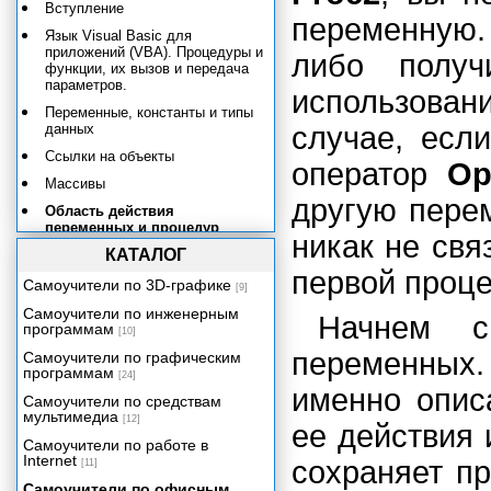
Вступление
переменную. 
Язык Visual Basic для
приложений (VBA). Процедуры и
либо получ
функции, их вызов и передача
параметров.
использован
Переменные, константы и типы
данных
случае, есл
Ссылки на объекты
оператор
Op
Массивы
другую пере
Область действия
переменных и процедур
никак не св
КАТАЛОГ
Управляющие конструкции
первой проц
Объектные модели Microsoft
Самоучители по 3D-графике
[9]
Access 2002. Основные
Самоучители по инженерным
понятия.
Начнем с
программам
[10]
Объектные модели Microsoft
переменных.
Самоучители по графическим
Office 2002
программам
[24]
Объектная модель Microsoft
именно опис
Самоучители по средствам
Access 2002
мультимедиа
[12]
ее действия 
Объектные модели доступа к
Самоучители по работе в
данным. Объектная модель
Internet
Microsoft DAO 3.6.
сохраняет п
[11]
Самоучители по офисным
Модель объектов ActiveX для