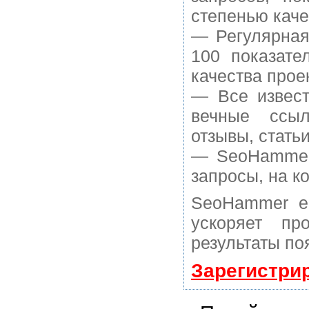
степенью каче
— Регулярная
100 показате
качества прое
— Все извест
вечные ссыл
отзывы, статьи
— SeoHammer 
запросы, на к
SeoHammer е
ускоряет пр
результаты по
Зарегистри