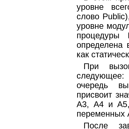
уровне всег
слово Public
уровне модул
процедуры
определена 
как статичес
При выз
следующее:
очередь в
присвоит зн
A3, А4 и А5
переменных А
После за