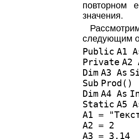
повторном 
значения.
Рассмотри
следующим о
Public
A1
A
Private
A2
Dim
A3
As
S
Sub
Prod()
Dim
A4
As
I
Static
A5
A
A1 =
"Текс
A2 = 2
A3 = 3.14