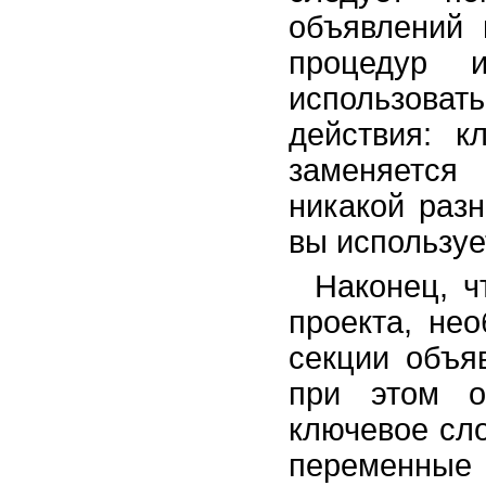
событий
объявлений 
Создание перекрестного отчета
с изменяющимся числом
процедур 
столбцов
использова
Использование функций для
обработки событий
действия: 
Настройка пользовательского
интерфейса
заменяетс
Интеграция Access 2002 с
никакой разн
другими компонентами Office
2002
вы используе
Особенности сетевых
приложений Access
Наконец, ч
Проекты Microsoft Access 2002
Репликация баз данных
проекта, не
Миграция приложений
секции объя
Администрирование баз данных
Приложение 1. Глоссарий.
при этом о
Приложение 2. Сетевое
ключевое сл
приложение "Игра в
доминирование".
переменные 