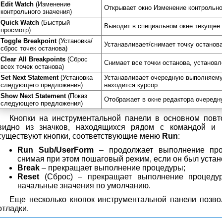
Edit Watch
(Изменение
Открывает окно Изменение контрольно
контрольного значения)
Quick Watch
(Быстрый
Выводит в специальном окне текущее 
просмотр)
Toggle Breakpoint
(Установка/
Устанавливает/снимает точку останова
сброс точек останова)
Clear All Breakpoints
(Сброс
Снимает все точки останова, установ
всех точек останова)
Set Next Statement
(Установка
Устанавливает очередную выполняемую
следующего предложения)
находится курсор
Show Next Statement
(Показ
Отображает в окне редактора очеред
следующего предложения)
Кнопки на инструментальной панели в основном пов
видно из значков, находящихся рядом с командой и н
существуют кнопки, соответствующие меню
Run
:
Run Sub/UserForm
– продолжает выполнение проц
снимая при этом пошаговый режим, если он был устан
Break
– прекращает выполнение процедуры;
Reset
(Сброс) – прекращает выполнение процеду
начальные значения по умолчанию.
Еще несколько кнопок инструментальной панели позво
отладки.