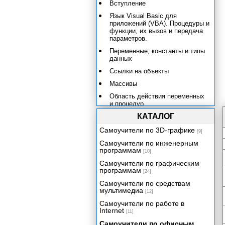
Вступление
Язык Visual Basic для
приложений (VBA). Процедуры и
функции, их вызов и передача
параметров.
Переменные, константы и типы
данных
Ссылки на объекты
Массивы
Область действия переменных
и процедур
КАТАЛОГ
Управляющие конструкции
Объектные модели Microsoft
Самоучители по 3D-графике
[9]
Access 2002. Основные
Самоучители по инженерным
понятия.
программам
[10]
Объектные модели Microsoft
Самоучители по графическим
Office 2002
программам
[24]
Объектная модель Microsoft
Самоучители по средствам
Access 2002
мультимедиа
[12]
Объектные модели доступа к
Самоучители по работе в
данным. Объектная модель
Internet
Microsoft DAO 3.6.
[11]
Самоучители по офисным
Модель объектов ActiveX для