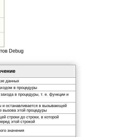
нтов Debug
ачение
азе данных
аходом в процедуры
захода в процедуры, т. е. функции и
ы и останавливается в вызывающей
е вызова этой процедуры
ей строки до строки, в которой
перед этой строкой
ого значения