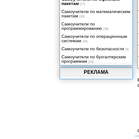
пакетам
управления данными
[17]
Самоучители по математическим
Объектная модель Visual Basic
пакетам
для приложений
[10]
Самоучители по
Объектная модель Microsoft
программированию
Office 2002
[26]
Самоучители по операционным
Использование объектов и
системам
семейств
[16]
Самоучители по безопасности
Модули как объекты Access
[5]
Самоучители по бухгалтерским
Среда программирования
программам
Access 2002. Окно редактора
[14]
кода.
РЕКЛАМА
Использование окна просмотра
объектов
Установка ссылок на объектные
библиотеки
Инструментальные средства
отладки
Программирование в формах и
отчетах. События Access.
Последовательности событий
Access
Создание процедур обработки