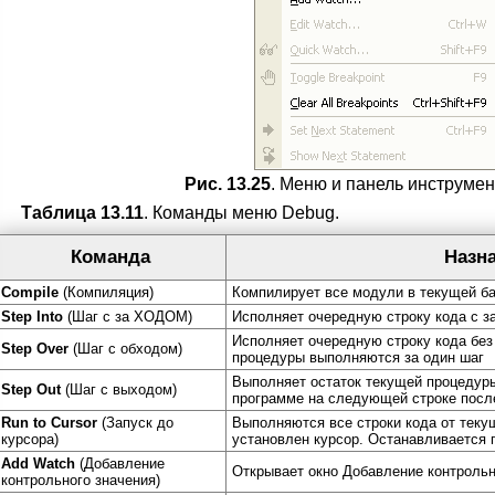
Рис. 13.25
. Меню и панель инструме
Таблица 13.11
. Команды меню Debug.
Команда
Назн
Compile
(Компиляция)
Компилирует все модули в текущей б
Step Into
(Шаг с за ХОДОМ)
Исполняет очередную строку кода с з
Исполняет очередную строку кода без 
Step Over
(Шаг с обходом)
процедуры выполняются за один шаг
Выполняет остаток текущей процедур
Step Out
(Шаг с выходом)
программе на следующей строке посл
Run to Cursor
(Запуск до
Выполняются все строки кода от текущ
курсора)
установлен курсор. Останавливается 
Add Watch
(Добавление
Открывает окно Добавление контрольн
контрольного значения)