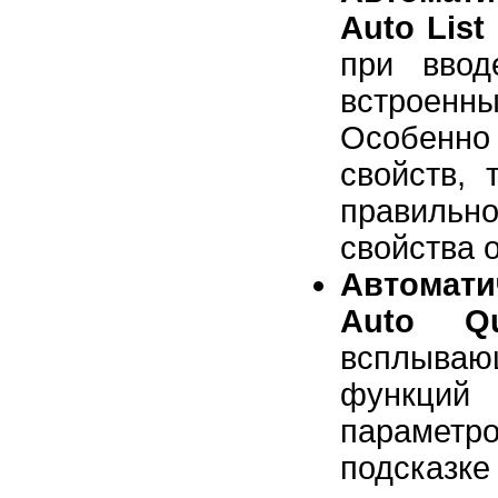
Создание процедур обработки
Auto List
событий
Создание перекрестного отчета
при ввод
с изменяющимся числом
столбцов
встроенн
Использование функций для
Особенно 
обработки событий
Настройка пользовательского
свойств, 
интерфейса
правильно
Интеграция Access 2002 с
другими компонентами Office
2002
свойства 
Особенности сетевых
Автомат
приложений Access
Проекты Microsoft Access 2002
Auto Qu
Репликация баз данных
всплывающ
Миграция приложений
Администрирование баз данных
функций
Приложение 1. Глоссарий.
параметро
Приложение 2. Сетевое
приложение "Игра в
подсказке
доминирование".