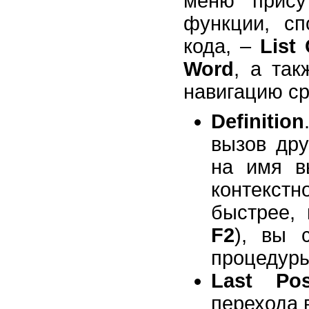
меню прису
функции, с
кода, –
List
Word
, а та
навигацию с
Definition
вызов дру
на имя в
контекст
быстрее,
F2
), вы 
процедуры
Last Pos
перехода 