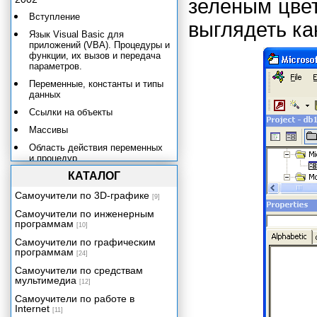
зеленым цве
Вступление
выглядеть как
Язык Visual Basic для
приложений (VBA). Процедуры и
функции, их вызов и передача
параметров.
Переменные, константы и типы
данных
Ссылки на объекты
Массивы
Область действия переменных
и процедур
КАТАЛОГ
Управляющие конструкции
Объектные модели Microsoft
Самоучители по 3D-графике
[9]
Access 2002. Основные
Самоучители по инженерным
понятия.
программам
[10]
Объектные модели Microsoft
Самоучители по графическим
Office 2002
программам
[24]
Объектная модель Microsoft
Самоучители по средствам
Access 2002
мультимедиа
[12]
Объектные модели доступа к
Самоучители по работе в
данным. Объектная модель
Internet
Microsoft DAO 3.6.
[11]