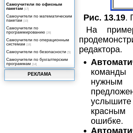
Самоучители по офисным
Модель объектов ActiveX для
пакетам
управления данными
[17]
Рис. 13.19
.
Самоучители по математическим
Объектная модель Visual Basic
пакетам
для приложений
[10]
На приме
Самоучители по
Объектная модель Microsoft
программированию
Office 2002
[26]
продемонстр
Самоучители по операционным
Использование объектов и
системам
семейств
[16]
редактора.
Самоучители по безопасности
Модули как объекты Access
[5]
Самоучители по бухгалтерским
Среда программирования
Автомати
программам
Access 2002. Окно редактора
[14]
кода.
команды 
РЕКЛАМА
Использование окна просмотра
нужным 
объектов
Установка ссылок на объектные
предложен
библиотеки
услышите 
Инструментальные средства
отладки
красным 
Программирование в формах и
отчетах. События Access.
ошибке.
Последовательности событий
Access
Автомати