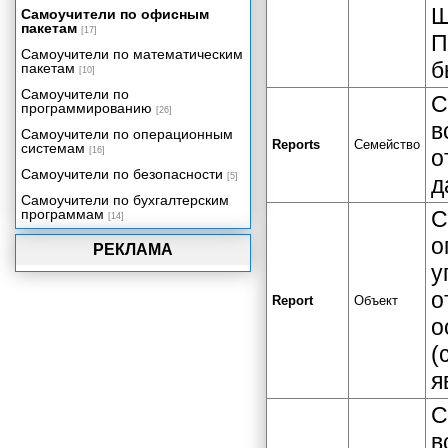
Ш
Самоучители по офисным
Модель объектов ActiveX для
пакетам
управления данными
[17]
П
Самоучители по математическим
Объектная модель Visual Basic
б
пакетам
для приложений
[10]
Самоучители по
Объектная модель Microsoft
С
программированию
Office 2002
[26]
в
Самоучители по операционным
Использование объектов и
Reports
Семейство
системам
семейств
[16]
о
Самоучители по безопасности
Модули как объекты Access
[5]
д
Самоучители по бухгалтерским
Среда программирования
программам
С
Access 2002. Окно редактора
[14]
кода.
о
РЕКЛАМА
Использование окна просмотра
у
объектов
о
Установка ссылок на объектные
Report
Объект
библиотеки
о
Инструментальные средства
(
отладки
Программирование в формах и
я
отчетах. События Access.
С
Последовательности событий
Access
в