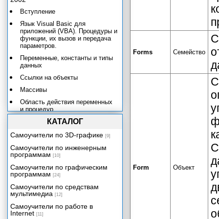
к
Вступление
п
Язык Visual Basic для
приложений (VBA). Процедуры и
С
функции, их вызов и передача
параметров.
о
Forms
Семейство
Переменные, константы и типы
д
данных
Ссылки на объекты
С
Массивы
о
Область действия переменных
у
и процедур
ф
КАТАЛОГ
Управляющие конструкции
к
Объектные модели Microsoft
Самоучители по 3D-графике
[9]
Access 2002. Основные
C
Самоучители по инженерным
понятия.
программам
[10]
д
Объектные модели Microsoft
Самоучители по графическим
Form
Объект
Office 2002
у
программам
[24]
Объектная модель Microsoft
д
Самоучители по средствам
Access 2002
мультимедиа
[12]
с
Объектные модели доступа к
Самоучители по работе в
данным. Объектная модель
о
Internet
Microsoft DAO 3.6.
[11]