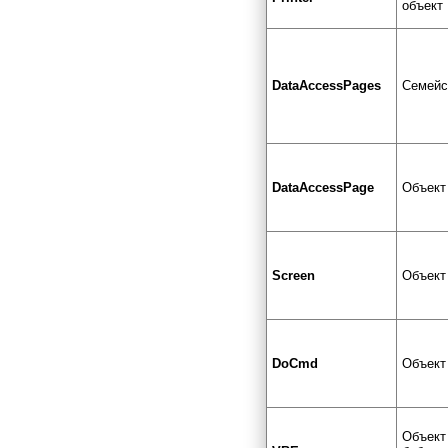
объект
DataAccessPages
Семейс
DataAccessPage
Объект
Screen
Объект
DoCmd
Объект
Объект