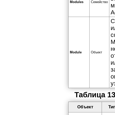
Создание процедур обработки
Modules
Семейство
м
событий
A
Создание перекрестного отчета
с изменяющимся числом
С
столбцов
Использование функций для
и
обработки событий
с
Настройка пользовательского
M
интерфейса
Интеграция Access 2002 с
н
другими компонентами Office
Module
Объект
о
2002
Особенности сетевых
и
приложений Access
з
Проекты Microsoft Access 2002
о
Репликация баз данных
у
Миграция приложений
Администрирование баз данных
Таблица 13
Приложение 1. Глоссарий.
Приложение 2. Сетевое
приложение "Игра в
Объект
Ти
доминирование".