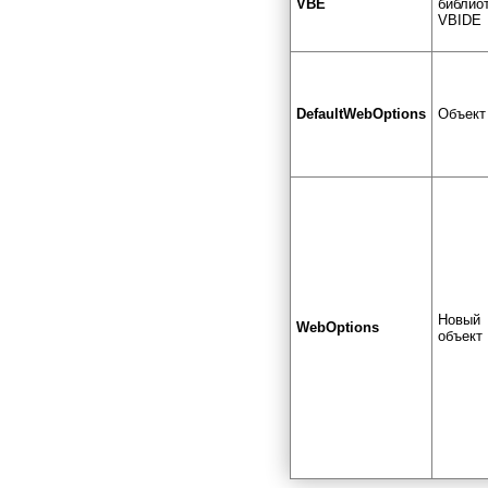
VBE
библио
VBIDE
DefaultWebOptions
Объект
Новый
WebOptions
объект