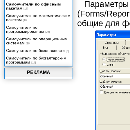
Параметр
Самоучители по офисным
Изменение меню и панелей
пакетам
инструментов с помощью VBA
[17]
(Forms/Rep
Самоучители по математическим
Интеграция Access 2002 с
пакетам
другими компонентами Office
общие для фо
[10]
2002
Самоучители по
программированию
Особенности сетевых
[26]
приложений Access
Самоучители по операционным
Проекты Microsoft Access 2002
системам
[16]
Репликация баз данных
Самоучители по безопасности
[5]
Миграция приложений
Самоучители по бухгалтерским
программам
[14]
Администрирование баз данных
Приложение 1. Глоссарий.
РЕКЛАМА
Приложение 2. Сетевое
приложение "Игра в
доминирование".