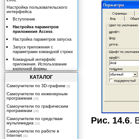
Настройка пользовательского
интерфейса
Вступление
Настройка параметров
приложения Access
Настройка параметров запуска
Запуск приложения с
параметрами командной строки
Командный интерфейс
приложения. Использование
кнопочной формы.
Создание и изменение панелей
КАТАЛОГ
команд
Самоучители по 3D-графике
[9]
Создание меню
Самоучители по инженерным
Создание и изменение панелей
программам
[10]
инструментов
Самоучители по графическим
Создание и удаление
программам
[24]
контекстных меню
Рис. 14.6
. 
Самоучители по средствам
Связывание строк меню,
мультимедиа
[12]
панелей инструментов и
Самоучители по работе в
контекстных меню с формами и
Internet
отчетами
[11]