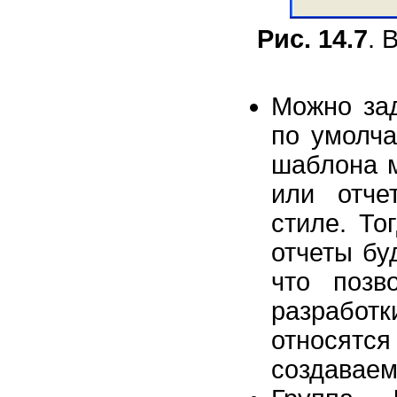
Рис. 14.7
. 
Можно зад
по умолча
шаблона 
или отче
стиле. То
отчеты бу
что позв
разработк
относят
создаваем