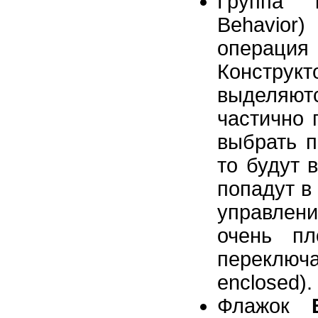
Группа
Behavio
операци
Конструк
выделяю
частично 
выбрать 
то будут 
попадут в
управлен
очень пл
перекл
enclosed).
Флажок