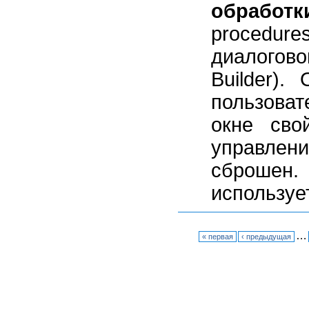
обработ
procedur
диалого
Builder).
пользоват
окне сво
управле
сброшен.
используе
…
« первая
‹ предыдущая