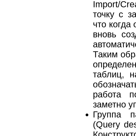
Import/Cr
точку с з
что когда 
вновь соз
автоматич
Таким обр
определен
таблиц, 
обознача
работа п
заметно у
Группа 
(Query de
Констру