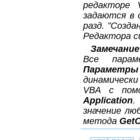
редакторе 
задаются в 
разд. "Созда
Редактора сц
Замечание
Все парам
Параметры
динамически
VBA с по
Application
.
значение лю
метода
GetO
…