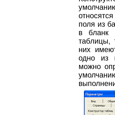
умолчанию
относятс
поля из б
в бланк 
таблицы, 
них имею
одно из 
можно опр
умолчан
выполнени