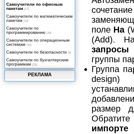
Автозаме
Самоучители по офисным
Изменение меню и панелей
сочетани
пакетам
инструментов с помощью VBA
[17]
Самоучители по математическим
Интеграция Access 2002 с
заменяющ
пакетам
другими компонентами Office
[10]
2002
поле
На
(W
Самоучители по
программированию
Особенности сетевых
[26]
приложений Access
(Add). 
Самоучители по операционным
Проекты Microsoft Access 2002
системам
[16]
запросы
Репликация баз данных
Самоучители по безопасности
[5]
группы пар
Миграция приложений
Самоучители по бухгалтерским
программам
[14]
Администрирование баз данных
Группа п
Приложение 1. Глоссарий.
РЕКЛАМА
design)
Приложение 2. Сетевое
приложение "Игра в
устана
доминирование".
добавлени
размер д
Обратите
импорт