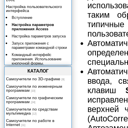
использо
Настройка пользовательского
интерфейса
таким об
Вступление
типичны
Настройка параметров
приложения Access
пользоват
Настройка параметров запуска
Автома
Запуск приложения с
параметрами командной строки
определе
Командный интерфейс
приложения. Использование
специаль
кнопочной формы.
Автоматич
Создание и изменение панелей
КАТАЛОГ
команд
ввода, с
Самоучители по 3D-графике
[9]
Создание меню
Самоучители по инженерным
клавиш
Создание и изменение панелей
программам
[10]
инструментов
исправл
Самоучители по графическим
Создание и удаление
программам
[24]
контекстных меню
верхней 
Самоучители по средствам
Связывание строк меню,
мультимедиа
[12]
панелей инструментов и
(AutoCo
Самоучители по работе в
контекстных меню с формами и
Internet
отчетами
[11]