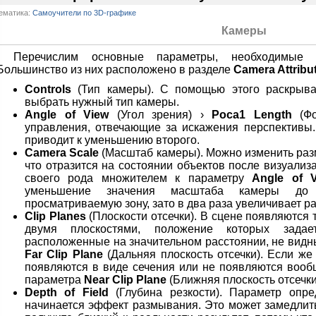
ематика:
Самоучители по 3D-графике
Камеры
Перечислим основные параметры, необходимые 
Большинство из них расположено в разделе
Camera Attribu
Controls
(Тип камеры). С помощью этого раскрыв
выбрать нужный тип камеры.
Angle of View
(Угол зрения) ›
Роса1 Length
(Фо
управления, отвечающие за искажения перспективы.
приводит к уменьшению второго.
Camera Scale
(Масштаб камеры). Можно изменить раз
что отразится на состоянии объектов после визуали
своего рода множителем к параметру
Angle of 
уменьшение значения масштаба камеры до 
просматриваемую зону, зато в два раза увеличивает р
Clip Planes
(Плоскости отсечки). В сцене появляются
двумя плоскостями, положение которых задае
расположенные на значительном расстоянии, не видн
Far Clip Plane
(Дальняя плоскость отсечки). Если ж
появляются в виде сечения или не появляются вооб
параметра
Near Clip Plane
(Ближняя плоскость отсечки
Depth of Field
(Глубина резкости). Параметр опре
начинается эффект размывания. Это может замедлить