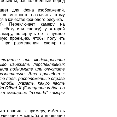
то объекты, расположенные перед
вет для фона изображений,
 возможность назначить этому
ся в качестве фонового рисунка.
и). Переключает камеру на
 сбоку или сверху), у которой
камеру, повернуть ее в нужное
кую проекцию, чтобы получить
, при размещении текстур на
льзуется при моделировании
димо избежать перспективных
ачала поднимите или опустите
ризонтально. Это приведет к
те поля, расположенные справа
чтобы указать, какую часть
lm Offset X
(Смещение кадра по
ют смещение "взгляда" камеры
о правил, к примеру, избегать
увеличение масштаба и вращение