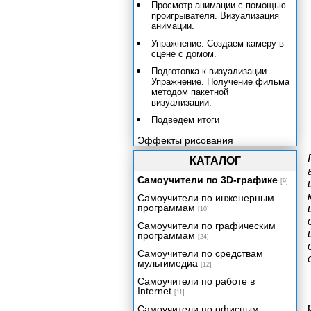
Просмотр анимации с помощью
проигрывателя. Визуализация
анимации.
Упражнение. Создаем камеру в
сцене с домом.
Подготовка к визуализации.
Упражнение. Получение фильма
методом пакетной
визуализации.
Подведем итоги
Эффекты рисования
Системы частиц и динамика
КАТАЛОГ
Эффективность и артистичность
Самоучители по 3D-графике
[9]
Приложение А. Работа с Maya
Самоучители по инженерным
для пользователей МАХ.
программам
[10]
Приложение Б. Работа с Maya
Самоучители по графическим
для пользователей LightWave.
программам
[24]
Приложение В. Операционные
системы.
Самоучители по средствам
мультимедиа
[12]
Приложение Г. Основные
клавиатурные комбинации в
Самоучители по работе в
Maya.
Internet
[11]
Самоучители по офисным