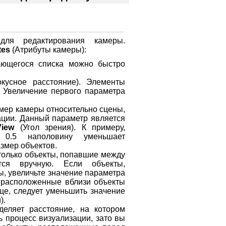
для редактирования камеры.
tes
(Атрибуты камеры):
ающегося списка можно быстро
кусное расстояние). Элементы
 Увеличение первого параметра
мер камеры относительно сцены,
зации. Данный параметр является
View
(Угол зрения). К примеру,
0.5 наполовину уменьшает
азмер объектов.
 только объекты, попавшие между
тся вручную. Если объекты,
ы, увеличьте значение параметра
е расположенные вблизи объекты
ще, следует уменьшить значение
).
деляет расстояние, на котором
 процесс визуализации, зато вы