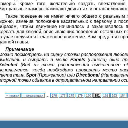
камеры. Кроме того, желательно создать впечатление,
Виртуальные камеры начинают двигаться и останавливаютс
Такое поведение не имеет ничего общего с реальным 
можно, изменив положение касательных к первому и пос
образом, чтобы движение начиналось и заканчивалось 
сделать для ключей, описывающих поведение остальных па
случае получится сглаженное движение. Вам предстоит пр
данной главы.
Примечание
Можно посмотреть на сцену сточки расположения любого
выделить и выбрать в меню
Panels
(Панели) окна п
Selected
(Вид из точки расположения выделенного о
используется, когда необходимо проверить место ра
света типа
Spot
(Прожектор) или
Directional
(Направленн
опорной точки объекта в отрицательном направлении оси
…
« первая
‹ предыдущая
176
177
178
179
180
181
182
183
184