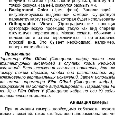
получите близкий к реальности результат, потому ч
точкой фокуса и за ней, окажутся размытыми.
Background Color
(Цвет фона). Заполняющий ц
визуализируемых выделенной камерой. Существует
параметру карту текстуры, которая будет использовать
Orthographic Views
(Ортографические проекци
ортографическую проекцию (такую как вид спереди,
отсутствует перспектива. Можно создать обычную 
положение и затем переключиться в ортографичес
плоский вид. Это бывает необходимо, например
поверхности объекта.
Примечание
Параметр
Film Offset
(Смещение кадра) часто испо
архитектурных ансамблей в случаях, когда необхо
искажений. Если искажения все-таки появились, для н
камеру таким образом, чтобы она располагалась го
исчезновению вертикальных искажений. Затем используй
от имени параметра
Film Offset
(Смещение кадра), 
изображения вы хотите визуализировать. Параметры
Fi
оси X) и
Film Offset Y
(Смещение кадра по оси Y) зада
относительно ее мишени
.
Анимация камеры
При анимации камеры необходимо соблюдать нескольк
резких движений, таких как быстрое панорамирование, 