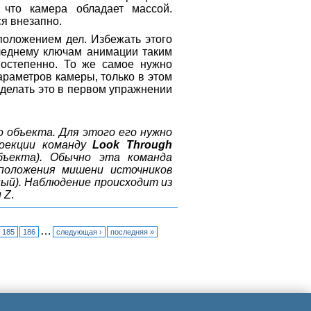
 что камера обладает массой.
я внезапно.
положением дел. Избежать этого
леднему ключам анимации таким
постепенно. То же самое нужно
раметров камеры, только в этом
оделать это в первом упражнении
 объекта. Для этого его нужно
роекции команду
Look Through
бъекта). Обычно эта команда
сположения мишени источников
ый). Наблюдение происходит из
 Z
.
…
185
186
следующая ›
последняя »