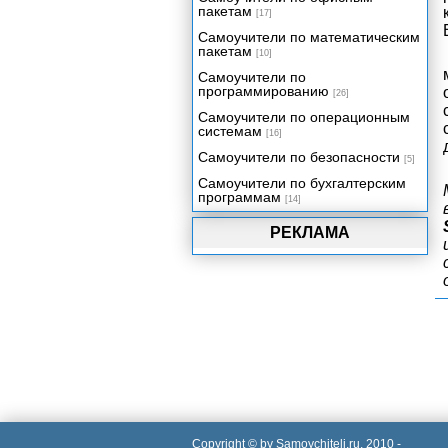
пакетам
[17]
Самоучители по математическим
пакетам
[10]
Самоучители по
программированию
[26]
Самоучители по операционным
системам
[16]
Самоучители по безопасности
[5]
Самоучители по бухгалтерским
программам
[14]
РЕКЛАМА
Copyright © by Samoychiteli.ru, 2010 -