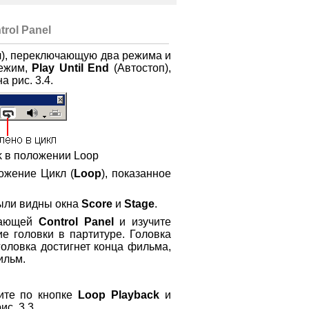
rol Panel
), переключающую два режима и
режим,
Play Until End
(Автостоп),
на рис. 3.4.
ck в положении Loop
ожение Цикл (
Loop
), показанное
были видны окна
Score
и
Stage
.
вающей
Control Panel
и изучите
е головки в партитуре. Головка
головка достигнет конца фильма,
ильм.
ите по кнопке
Loop Playback
и
ис. 3.3.