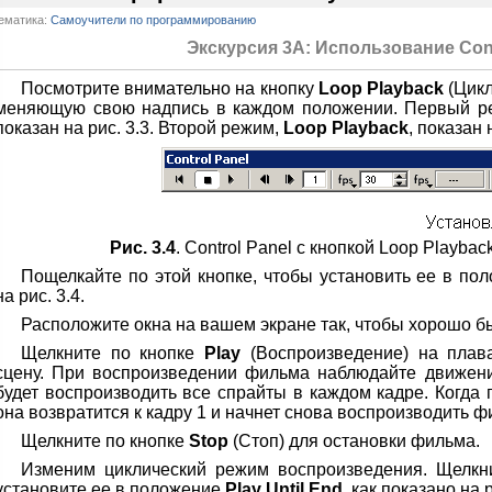
ематика:
Самоучители по программированию
Экскурсия 3А: Использование Cont
Посмотрите внимательно на кнопку
Loop Playback
(Цикл
меняющую свою надпись в каждом положении. Первый 
показан на рис. 3.3. Второй режим,
Loop Playback
, показан 
Рис. 3.4
. Control Panel с кнопкой Loop Playba
Пощелкайте по этой кнопке, чтобы установить ее в пол
на рис. 3.4.
Расположите окна на вашем экране так, чтобы хорошо 
Щелкните по кнопке
Play
(Воспроизведение) на пла
сцену. При воспроизведении фильма наблюдайте движени
будет воспроизводить все спрайты в каждом кадре. Когда 
она возвратится к кадру 1 и начнет снова воспроизводить ф
Щелкните по кнопке
Stop
(Стоп) для остановки фильма.
Изменим циклический режим воспроизведения. Щелкн
установите ее в положение
Play Until End
, как показано на р