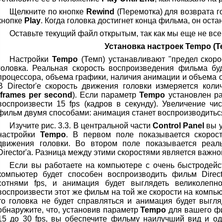
Щелкните по кнопке
Rewind
(Перемотка) для возврата го
кнопке
Play
. Когда головка достигнет конца фильма, он оста
Оставьте текущий файл открытым, так как мы еще не все
Установка настроек Tempo (Т
Настройки
Tempo
(Темп) устанавливают "предел скорос
головка. Реальная скорость воспроизведения фильма бу
процессора, объема графики, наличия анимации и объема 
В Director'e скорость движения головки измеряется коли
frames per second
). Если параметр
Tempo
установлен ра
воспроизвести 15 fps (кадров в секунду). Увеличение чи
фильм двумя способами: анимация станет воспроизводитьс
Изучите рис. 3.3. В центральной части
Control Panel
вы у
настройки
Tempo
. В первом поле показывается скорос
движения головки. Во втором поле показывается реаль
Director'a. Разница между этими скоростями является важно
Если вы работаете на компьютере с очень быстродейс
компьютер будет способен воспроизводить фильм Direct
сотнями fps, и анимация будет выглядеть великолепн
воспроизвести этот же фильм на той же скорости на комп
то головка не будет справляться и анимация будет выгля
обнаружите, что, установив параметр
Tempo
для вашего фил
15 до 30 fps, вы обеспечите фильму наилучший вид и о