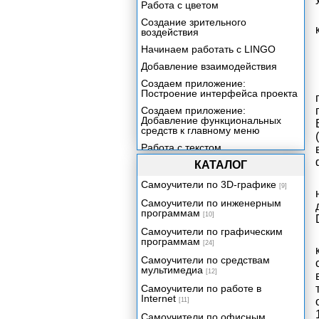
Работа с цветом
Создание зрительного
воздействия
Начинаем работать с LINGO
Добавление взаимодействия
Создаем приложение:
Построение интерфейса проекта
Создаем приложение:
Добавление функциональных
средств к главному меню
(
Работа с текстом
Создаем приложение:
КАТАЛОГ
Построение файла Help
Самоучители по 3D-графике
[9]
Включение звука в ваше
приложение
Самоучители по инженерным
программам
[10]
Создаем приложение:
Добавление контента со
Самоучители по графическим
сведениями о продукции
программам
[24]
Включение цифрового видео в
Самоучители по средствам
ваше приложение
мультимедиа
[12]
Трехмерная графика реального
Самоучители по работе в
времени
Internet
[11]
Создаем приложение:
Самоучители по офисным