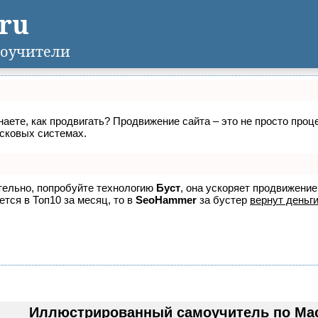
.ru
оучители
знаете, как продвигать? Продвижение сайта – это не просто про
исковых системах.
ятельно, попробуйте технологию
Буст
, она ускоряет продвижение
ется в Топ10 за месяц, то в
SeoHammer
за бустер
вернут деньги
Иллюстрированный самоучитель по Macr