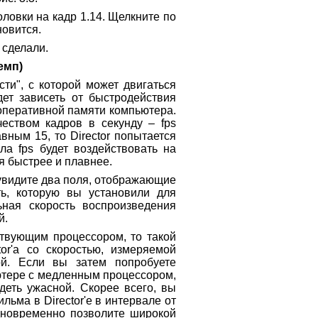
ловки на кадр 1.14. Щелкните по
новится.
 сделали.
емп)
ти", с которой может двигаться
дет зависеть от быстродействия
оперативной памяти компьютера.
чеством кадров в секунду – fps
вным 15, то Director попытается
сла fps будет воздействовать на
я быстрее и плавнее.
видите два поля, отображающие
ть, которую вы установили для
ная скорость воспроизведения
й.
твующим процессором, то такой
or'a со скоростью, измеряемой
ой. Если вы затем попробуете
ьютере с медленным процессором,
деть ужасной. Скорее всего, вы
ьма в Director'e в интервале от
дновременно позволите широкой