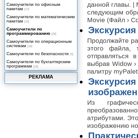
ваше приложение
данной главы. |
Самоучители по офисным
пакетам
Трехмерная графика реального
[17]
следующим образ
времени
Самоучители по математическим
Movie (Файл › С
пакетам
Создаем приложение:
[10]
Видеопрезентация
Экскурсия 
Самоучители по
Упаковка вашего проекта
программированию
[26]
Продолжайте ра
Самоучители по операционным
системам
[16]
этого файла, 
Самоучители по безопасности
отправляться в
[5]
Самоучители по бухгалтерским
выбрав Widow › 
программам
[14]
палитру myPalet
РЕКЛАМА
Экскурсия
изображен
Из графичес
преобразованно
атрибутами. Это
изображению нов
Практичес