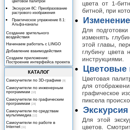
цветовой палитрой
цвета от 1-бит
Экскурсия 8С: Преобразование
битной, при кот
растрового изображения
Изменение
Практическое упражнение 8.1:
Альфа-каналы
Для подготовки
Создание зрительного
изменять глуби
воздействия
этой главы, пер
Начинаем работать с LINGO
Добавление взаимодействия
глубину цвета 
Создаем приложение:
инструкциями.
Построение интерфейса проекта
Цветовые
Создаем приложение:
КАТАЛОГ
Добавление функциональных
средств к главному меню
Цветовая палит
Самоучители по 3D-графике
[9]
Работа с текстом
для отображени
Самоучители по инженерным
Создаем приложение:
программам
графическое изо
[10]
Построение файла Help
Самоучители по графическим
пиксела происхо
Включение звука в ваше
программам
[24]
приложение
Экскурсия
Самоучители по средствам
Создаем приложение:
мультимедиа
[12]
Добавление контента со
Для этой экск
сведениями о продукции
Самоучители по работе в
цветов. Смотри
Internet
Включение цифрового видео в
[11]