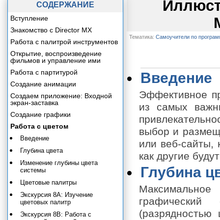
Иллюст
СОДЕРЖАНИЕ
Вступление
Знакомство с Director MX
Тематика:
Самоучители по програ
Работа с палитрой инструментов
Открытие, воспроизведение
фильмов и управление ими
Работа с партитурой
Введение
Создание анимации
Эффективное пр
Создаем приложение: Входной
экран-заставка
из самых важн
Создание графики
привлекательн
Работа с цветом
выбор и размещ
Введение
или веб-сайты, 
Глубина цвета
как другие буду
Изменение глубины цвета
Глубина ц
системы
Цветовые палитры
Максимальное 
Экскурсия 8А: Изучение
графический
цветовых палитр
(разрядностью 
Экскурсия 8В: Работа с