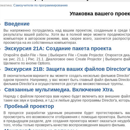
ематика:
Самоучители по программированию
Упаковка вашего проек
Введение
Вы напряженно потрудились над вашим проектом, созданным в среде Dir
результаты вашей работы. Хотя вы в полной мере можете продемонстрир
компьютере в авторском режиме, вам, скорее всего, захочется распрост
просмотра на их собственных компьютерах.
Экскурсия 21А: Создание пакета проекта
Откройте файл File › New. | Выберите File › Create Projector. Откроется диа
на рис. 21.1. | Рис. 21.1. Диалоговое окно Create Projector | Выберите фай
Щелкните по кнопке Options.
Экскурсия 21В: Защита ваших файлов Director'
В окончательном варианте вы можете создать несколько фильмов Director
одном проекте. Например, у вас может быть главный файл фильма Directo
фильмов Director'a и осуществляется доступ во множественные труппы.
Связанные мультимедиа. Включение Xtra.
Наряду с файлом проектора вам нужно будет включить все внешние файл
такие как звук и графика, и т.д.) и любые другие программы Director'a, кото
Пробный проектор
В процессе разработки удачным решением будет протестировать ваш
просмотреть его возможности отображения с помощью проектора. Выполне
в предыдущем разделе, для создания проектора может оказаться неудоб
того, чтобы только проверить качество воспроизведения вашего фильма.