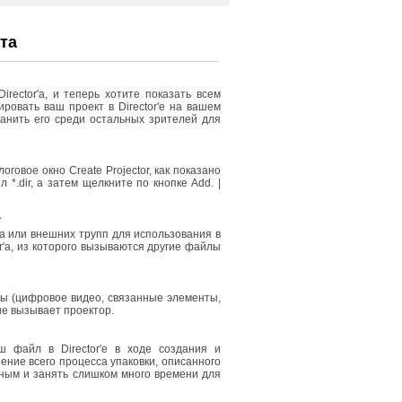
та
ector'a, и теперь хотите показать всем
овать ваш проект в Director'е на вашем
ранить его среди остальных зрителей для
логовое окно Create Projector, как показано
л *.dir, а затем щелкните по кнопке Add. |
a
'a или внешних трупп для использования в
r'a, из которого вызываются другие файлы
ы (цифровое видео, связанные элементы,
рые вызывает проектор.
 файл в Director'е в ходе создания и
ние всего процесса упаковки, описанного
ным и занять слишком много времени для