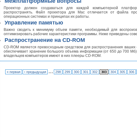
Межплатформные вопросы
Проектор должен создаваться для каждой компьютерной платфо
распространять. Файл проектора для Маc отличается от файла про
операционных системах и принципах их работы.
Управление памятью
Важно сводить к минимуму объем памяти, необходимый для воспроиз
оптимизировать рабочие характеристики программы. Ниже приведены сове
Распространение на CD-ROM
CD-ROM является превосходным средством для распространения ваших фи
обеспечивает хранение большого объема информации (от 650 до 700 Мб)
владельцев компьютеров имеют в них плееры CD-ROM.
…
« первая
‹ предыдущая
298
299
300
301
302
303
304
305
306