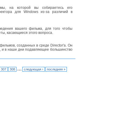
рмы, на которой вы собираетесь его
ектора для Windows из-за различий в
ведения вашего фильма, для того чтобы
ты, касающиеся этого вопроса.
льмов, созданных в среде Director'а. Он
, и в наши дни подавляющее большинство
…
307
308
следующая ›
последняя »