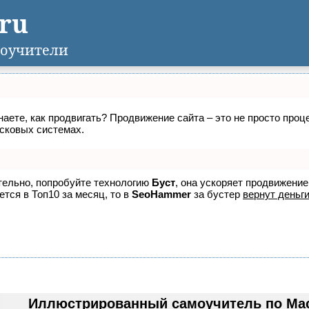
.ru
оучители
знаете, как продвигать? Продвижение сайта – это не просто про
исковых системах.
ятельно, попробуйте технологию
Буст
, она ускоряет продвижение
ется в Топ10 за месяц, то в
SeoHammer
за бустер
вернут деньги
Иллюстрированный самоучитель по Macr