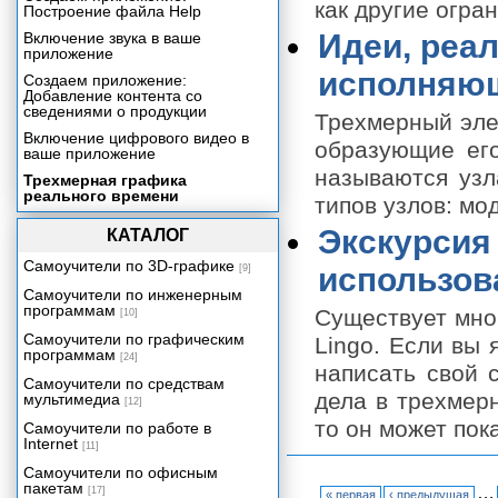
как другие огран
Построение файла Help
Идеи, реа
Включение звука в ваше
приложение
исполняющ
Создаем приложение:
Добавление контента со
сведениями о продукции
Трехмерный эле
Включение цифрового видео в
образующие его
ваше приложение
называются узл
Трехмерная графика
реального времени
типов узлов: мо
Введение
Экскурсия
КАТАЛОГ
Трехмерная исполняющая
Самоучители по 3D-графике
среда Director'a: возможности и
использов
[9]
ограничения
Самоучители по инженерным
программам
Идеи, реализованные в
Существует мно
[10]
трехмерной исполняющей
Самоучители по графическим
Lingo. Если вы 
среде Director'a
программам
[24]
написать свой 
Экскурсия 19А: Знакомство с
Самоучители по средствам
использованием Lingo в
дела в трехмерн
мультимедиа
[12]
трехмерной среде
то он может пок
Самоучители по работе в
Создаем приложение:
Internet
[11]
Видеопрезентация
Самоучители по офисным
Упаковка вашего проекта
пакетам
…
[17]
« первая
‹ предыдущая