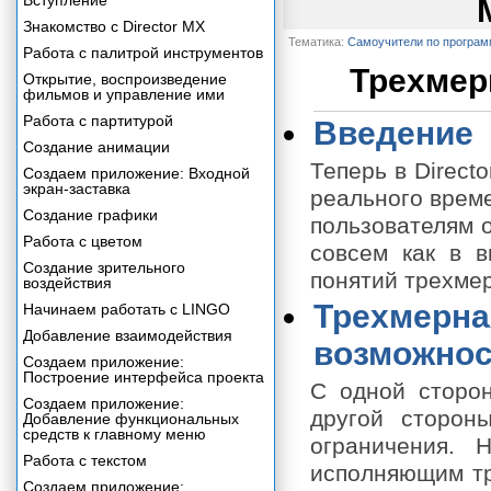
Вступление
Знакомство с Director MX
Тематика:
Самоучители по програ
Работа с палитрой инструментов
Трехмер
Открытие, воспроизведение
фильмов и управление ими
Работа с партитурой
Введение
Создание анимации
Теперь в Direct
Создаем приложение: Входной
экран-заставка
реального време
Создание графики
пользователям 
Работа с цветом
совсем как в в
Создание зрительного
понятий трехме
воздействия
Трехмерна
Начинаем работать с LINGO
Добавление взаимодействия
возможнос
Создаем приложение:
Построение интерфейса проекта
С одной стороны
Создаем приложение:
другой сторон
Добавление функциональных
средств к главному меню
ограничения. 
Работа с текстом
исполняющим тр
Создаем приложение: