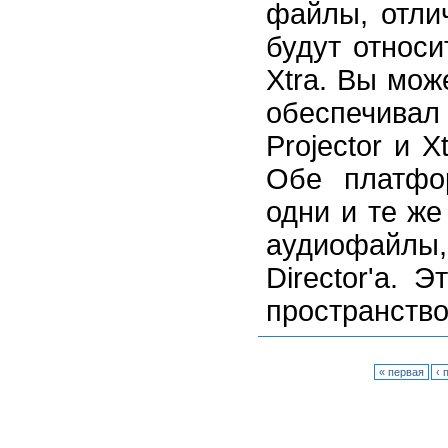
файлы, отли
будут относ
Xtra. Вы мо
обеспечивал
Projector и 
Обе платфо
одни и те же
аудиофайл
Director'a. 
пространств
« первая
‹ 