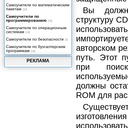
Управление памятью
Самоучители по математическим
Вы должн
пакетам
Распространение на CD-ROM
[10]
Самоучители по
структуру C
программированию
[26]
использов
Самоучители по операционным
системам
[16]
импортируе
Самоучители по безопасности
[5]
авторском ре
Самоучители по бухгалтерским
программам
[14]
путь. Этот п
РЕКЛАМА
при поиск
используем
должны оста
ROM для рас
Существу
изготовл
использоват