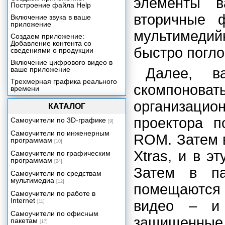
элементы в
Построение файла Help
вторичные ф
Включение звука в ваше
приложение
мультимедий
Создаем приложение:
Добавление контента со
быстро погло
сведениями о продукции
Включение цифрового видео в
ваше приложение
Далее, в
Трехмерная графика реального
скомпонова
времени
Создаем приложение:
организац
КАТАЛОГ
Видеопрезентация
проектора п
Упаковка вашего проекта
Самоучители по 3D-графике
[9]
Введение
Самоучители по инженерным
ROM. Затем 
программам
[10]
Экскурсия 21А: Создание
пакета проекта
Xtras, и в э
Самоучители по графическим
программам
[24]
Экскурсия 21В: Защита ваших
Затем в п
файлов Director'a
Самоучители по средствам
мультимедиа
[12]
Связанные мультимедиа.
помещаются
Включение Xtra.
Самоучители по работе в
Internet
видео – и
[11]
Пробный проектор
Самоучители по офисным
Межплатформные вопросы
защищенные ф
пакетам
[17]