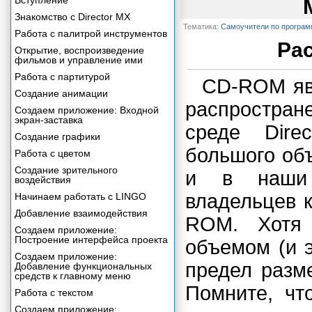
Вступление
Знакомство с Director MX
Тематика:
Самоучители по програ
Работа с палитрой инструментов
Ра
Открытие, воспроизведение
фильмов и управление ими
Работа с партитурой
CD-ROM яв
Создание анимации
распростра
Создаем приложение: Входной
экран-заставка
среде Dire
Создание графики
большого об
Работа с цветом
Создание зрительного
и в наши 
воздействия
владельцев 
Начинаем работать с LINGO
Добавление взаимодействия
ROM. Хотя
Создаем приложение:
Построение интерфейса проекта
объемом (и э
Создаем приложение:
предел разм
Добавление функциональных
средств к главному меню
Помните, чт
Работа с текстом
Создаем приложение: