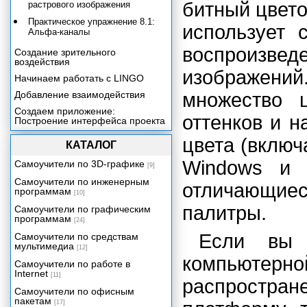
битный цвето
растрового изображения
Практическое упражнение 8.1:
использует 
Альфа-каналы
воспроиз
Создание зрительного
воздействия
изображени
Начинаем работать с LINGO
Добавление взаимодействия
множество 
Создаем приложение:
оттенков и н
Построение интерфейса проекта
Создаем приложение:
цвета (включ
КАТАЛОГ
Добавление функциональных
средств к главному меню
Windows и 
Самоучители по 3D-графике
[9]
Работа с текстом
Самоучители по инженерным
отличающиес
Создаем приложение:
программам
[10]
Построение файла Help
палитры.
Самоучители по графическим
Включение звука в ваше
программам
[24]
приложение
Если вы 
Самоучители по средствам
Создаем приложение:
мультимедиа
[12]
Добавление контента со
компьютер
сведениями о продукции
Самоучители по работе в
Internet
Включение цифрового видео в
[11]
распростран
ваше приложение
Самоучители по офисным
пакетам
Трехмерная графика реального
[17]