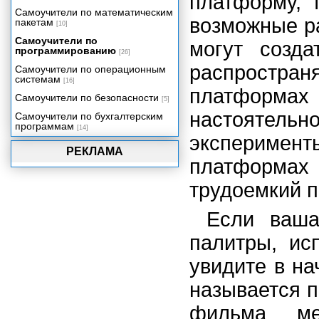
платформу, 
времени
Самоучители по математическим
возможные р
пакетам
Создаем приложение:
[10]
Видеопрезентация
Самоучители по
могут созд
Упаковка вашего проекта
программированию
[26]
распростр
Самоучители по операционным
системам
[16]
платформа
Самоучители по безопасности
[5]
настояте
Самоучители по бухгалтерским
программам
[14]
эксперимен
РЕКЛАМА
платформах
трудоемкий п
Если ваша
палитры, ис
увидите в н
называется п
фильма ме