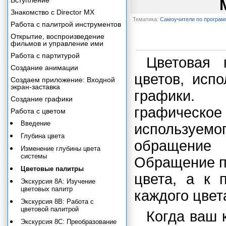
Вступление
Знакомство с Director MX
Тематика:
Самоучители по програ
Работа с палитрой инструментов
Открытие, воспроизведение
фильмов и управление ими
Работа с партитурой
Цветовая 
Создание анимации
цветов, исп
Создаем приложение: Входной
экран-заставка
графики. 
Создание графики
графическо
Работа с цветом
Введение
используем
Глубина цвета
обращение 
Изменение глубины цвета
системы
Обращение п
Цветовые палитры
цвета, а к 
Экскурсия 8А: Изучение
цветовых палитр
каждого цвет
Экскурсия 8В: Работа с
цветовой палитрой
Когда ваш 
Экскурсия 8С: Преобразование