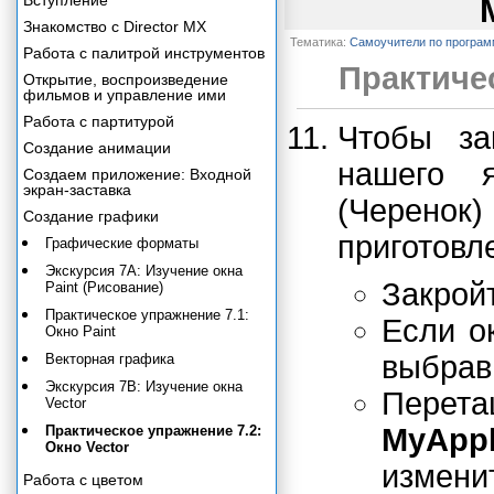
Вступление
Знакомство с Director MX
Тематика:
Самоучители по програ
Работа с палитрой инструментов
Практичес
Открытие, воспроизведение
фильмов и управление ими
Работа с партитурой
Чтобы за
Создание анимации
нашего 
Создаем приложение: Входной
экран-заставка
(Черенок
Создание графики
приготовл
Графические форматы
Экскурсия 7А: Изучение окна
Закрой
Paint (Рисование)
Практическое упражнение 7.1:
Если о
Окно Paint
выбра
Векторная графика
Экскурсия 7В: Изучение окна
Перет
Vector
Практическое упражнение 7.2:
MyApp
Окно Vector
измени
Работа с цветом