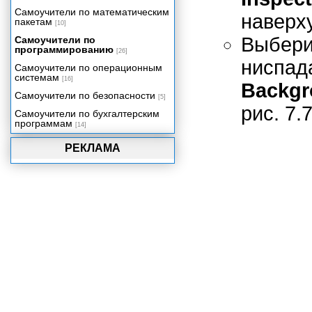
Упаковка вашего проекта
Самоучители по математическим
наверху
пакетам
[10]
Выбе
Самоучители по
программированию
[26]
ниспад
Самоучители по операционным
системам
[16]
Backgr
Самоучители по безопасности
[5]
рис. 7.7
Самоучители по бухгалтерским
программам
[14]
РЕКЛАМА