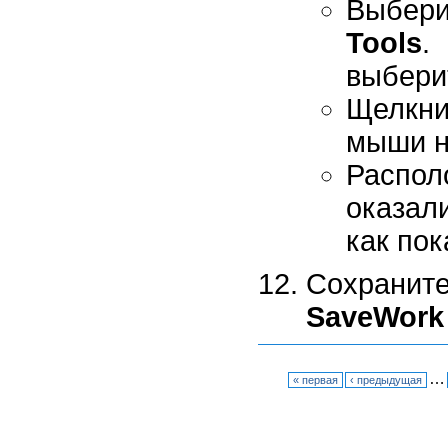
Выбер
Tools
.
выбер
Щелкни
мыши н
Распол
оказал
как пок
Сохранит
SaveWork
…
« первая
‹ предыдущая