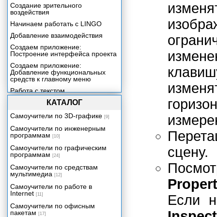
изменя
Создание зрительного
воздействия
изоб
Начинаем работать с LINGO
Добавление взаимодействия
ограни
Создаем приложение:
измен
Построение интерфейса проекта
Создаем приложение:
клав
Добавление функциональных
средств к главному меню
изменя
Работа с текстом
гори
Создаем приложение:
КАТАЛОГ
Построение файла Help
Самоучители по 3D-графике
измере
[9]
Включение звука в ваше
приложение
Самоучители по инженерным
Перет
программам
[10]
Создаем приложение:
Добавление контента со
Самоучители по графическим
сцену.
сведениями о продукции
программам
[24]
Включение цифрового видео в
Посмо
Самоучители по средствам
ваше приложение
мультимедиа
[12]
Propert
Трехмерная графика реального
Самоучители по работе в
времени
Internet
[11]
Если н
Создаем приложение:
Самоучители по офисным
Видеопрезентация
Inspect
пакетам
[17]