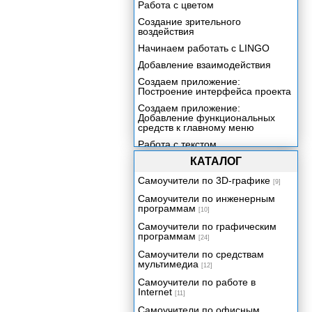
Работа с цветом
Создание зрительного
воздействия
Начинаем работать с LINGO
Добавление взаимодействия
Создаем приложение:
Построение интерфейса проекта
Создаем приложение:
Добавление функциональных
средств к главному меню
Работа с текстом
Создаем приложение:
КАТАЛОГ
Построение файла Help
Самоучители по 3D-графике
[9]
Включение звука в ваше
приложение
Самоучители по инженерным
программам
[10]
Создаем приложение:
Добавление контента со
Самоучители по графическим
сведениями о продукции
программам
[24]
Включение цифрового видео в
Самоучители по средствам
ваше приложение
мультимедиа
[12]
Трехмерная графика реального
Самоучители по работе в
времени
Internet
[11]
Создаем приложение:
Самоучители по офисным