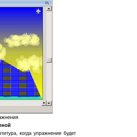
ражнения
еной
ртитура, когда упражнение будет