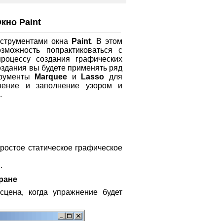
кно Paint
нструментами окна
Paint
. В этом
зможность попрактиковаться с
роцессу создания графических
оздания вы будете применять ряд
трументы
Marquee
и
Lasso
для
нение и заполнение узором и
.
простое статическое графическое
.
ране
сцена, когда упражнение будет