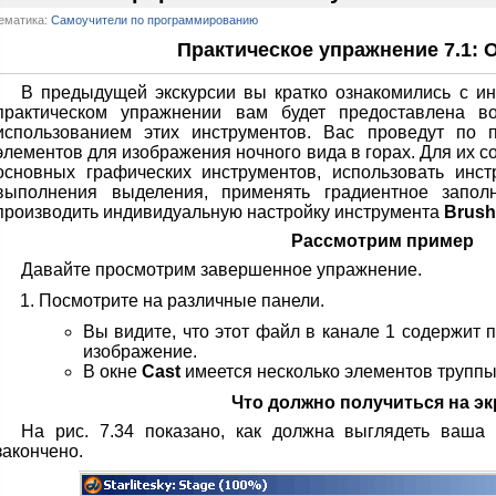
ематика:
Самоучители по программированию
Практическое упражнение 7.1: О
В предыдущей экскурсии вы кратко ознакомились с и
практическом упражнении вам будет предоставлена во
использованием этих инструментов. Вас проведут по п
элементов для изображения ночного вида в горах. Для их с
основных графических инструментов, использовать инс
выполнения выделения, применять градиентное запол
производить индивидуальную настройку инструмента
Brush
Рассмотрим пример
Давайте просмотрим завершенное упражнение.
Посмотрите на различные панели.
Вы видите, что этот файл в канале 1 содержит 
изображение.
В окне
Cast
имеется несколько элементов труппы
Что должно получиться на эк
На рис. 7.34 показано, как должна выглядеть ваша 
закончено.