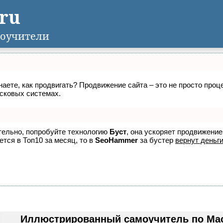
.ru
оучители
знаете, как продвигать? Продвижение сайта – это не просто про
исковых системах.
ятельно, попробуйте технологию
Буст
, она ускоряет продвижение
ется в Топ10 за месяц, то в
SeoHammer
за бустер
вернут деньги
Иллюстрированный самоучитель по Macr