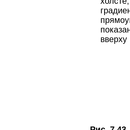
холсте
град
прямо
показа
вверху 
Рис. 7.43