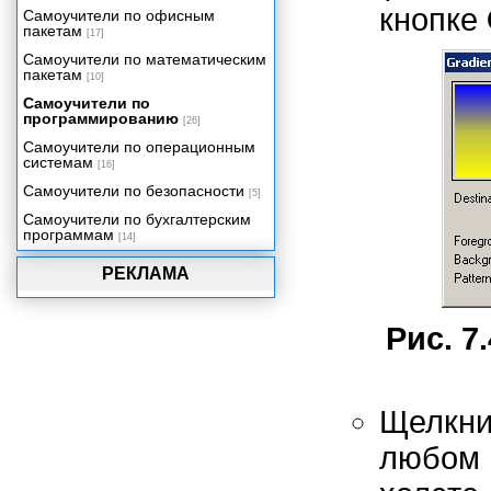
Создаем приложение:
кнопке
Самоучители по офисным
Видеопрезентация
пакетам
[17]
Упаковка вашего проекта
Самоучители по математическим
пакетам
[10]
Самоучители по
программированию
[26]
Самоучители по операционным
системам
[16]
Самоучители по безопасности
[5]
Самоучители по бухгалтерским
программам
[14]
РЕКЛАМА
Рис. 7
Щелкн
любом 