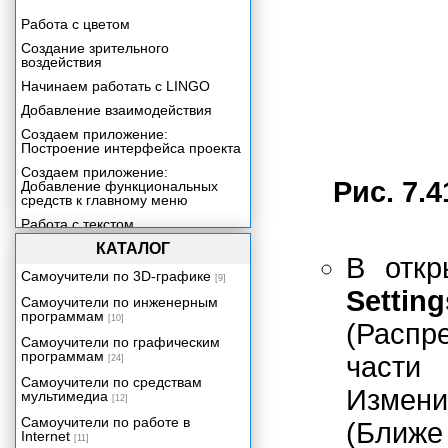
Работа с цветом
Создание зрительного
воздействия
Начинаем работать с LINGO
Добавление взаимодействия
Создаем приложение:
Построение интерфейса проекта
Создаем приложение:
Рис. 7.4
Добавление функциональных
средств к главному меню
Работа с текстом
Создаем приложение:
КАТАЛОГ
В отк
Построение файла Help
Самоучители по 3D-графике
[9]
Включение звука в ваше
Setting
приложение
Самоучители по инженерным
программам
[10]
Создаем приложение:
(Распр
Добавление контента со
Самоучители по графическим
сведениями о продукции
программам
части 
[24]
Включение цифрового видео в
Самоучители по средствам
ваше приложение
Измени
мультимедиа
[12]
Трехмерная графика реального
Самоучители по работе в
(Ближе
времени
Internet
[11]