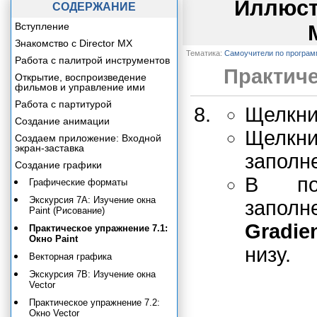
Иллюст
СОДЕРЖАНИЕ
Вступление
Знакомство с Director MX
Тематика:
Самоучители по програ
Работа с палитрой инструментов
Практиче
Открытие, воспроизведение
фильмов и управление ими
Работа с партитурой
Щелкни
Создание анимации
Щелкн
Создаем приложение: Входной
экран-заставка
заполне
Создание графики
В поя
Графические форматы
Экскурсия 7А: Изучение окна
заполн
Paint (Рисование)
Gradie
Практическое упражнение 7.1:
Окно Paint
низу.
Векторная графика
Экскурсия 7В: Изучение окна
Vector
Практическое упражнение 7.2:
Окно Vector