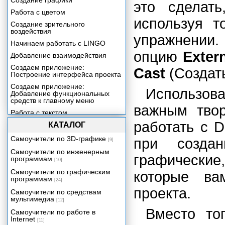
Создание графики
это сделат
Работа с цветом
используя 
Создание зрительного
воздействия
упражнении
Начинаем работать с LINGO
опцию
Exter
Добавление взаимодействия
Создаем приложение:
Cast
(Создать
Построение интерфейса проекта
Создаем приложение:
Использова
Добавление функциональных
средств к главному меню
важным твор
Работа с текстом
работать с D
Создаем приложение:
КАТАЛОГ
Построение файла Help
Самоучители по 3D-графике
при созда
[9]
Включение звука в ваше
приложение
Самоучители по инженерным
графические,
программам
[10]
Создаем приложение:
Добавление контента со
Самоучители по графическим
которые ва
сведениями о продукции
программам
[24]
Включение цифрового видео в
проекта.
Самоучители по средствам
ваше приложение
мультимедиа
[12]
Трехмерная графика реального
Вместо то
Самоучители по работе в
времени
Internet
[11]