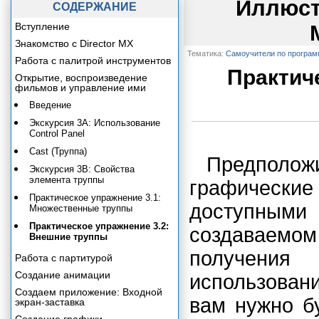
Иллюст
СОДЕРЖАНИЕ
Вступление
Знакомство с Director MX
Тематика:
Самоучители по програ
Работа с палитрой инструментов
Практич
Открытие, воспроизведение
фильмов и управление ими
Введение
Экскурсия 3А: Использование
Control Panel
Cast (Труппа)
Предполож
Экскурсия 3В: Свойства
элемента труппы
графичес
Практическое упражнение 3.1:
доступным
Множественные труппы
Практическое упражнение 3.2:
создаваемом
Внешние труппы
получения 
Работа с партитурой
Создание анимации
использован
Создаем приложение: Входной
вам нужно б
экран-заставка