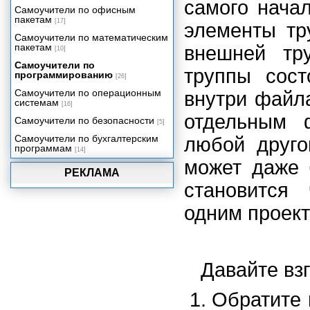
самого нача
Создаем приложение:
Самоучители по офисным
Видеопрезентация
пакетам
[17]
элементы тр
Упаковка вашего проекта
Самоучители по математическим
пакетам
внешней тр
[10]
Самоучители по
труппы сост
программированию
[26]
Самоучители по операционным
внутри файла
системам
[16]
отдельным 
Самоучители по безопасности
[5]
Самоучители по бухгалтерским
любой друго
программам
[14]
может даже 
РЕКЛАМА
становится
одним проект
Давайте вз
Обратите 