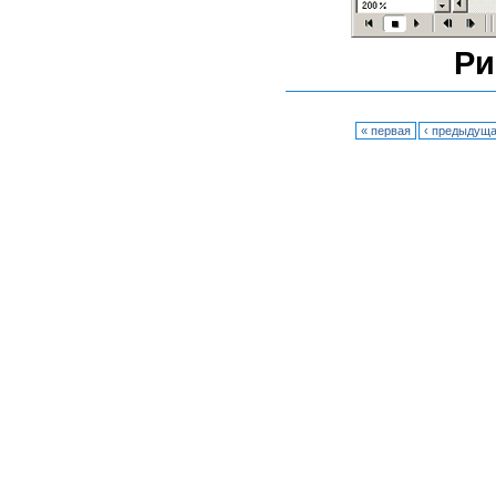
Ри
« первая
‹ предыдущ