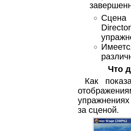
завершенн
Сцена
Directo
упражне
Имеет
различ
Что 
Как показ
отображени
упражнениях 
за сценой.