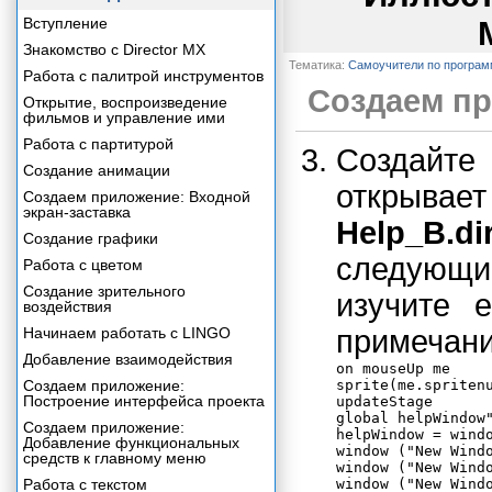
Вступление
Знакомство с Director MX
Тематика:
Самоучители по програ
Работа с палитрой инструментов
Создаем пр
Открытие, воспроизведение
фильмов и управление ими
Работа с партитурой
Создайт
Создание анимации
открыва
Создаем приложение: Входной
экран-заставка
Help_B.di
Создание графики
следующи
Работа с цветом
Создание зрительного
изучите 
воздействия
Начинаем работать с LINGO
примечани
Добавление взаимодействия
on mouseUp me

Создаем приложение:
sprite(me.spritenu
Построение интерфейса проекта
updateStage

global helpWindow"
Создаем приложение:
helpWindow = windo
Добавление функциональных
window ("New Windo
средств к главному меню
window ("New Windo
Работа с текстом
window ("New Windo