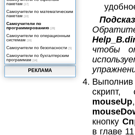
пакетам
удобное
[17]
Самоучители по математическим
пакетам
[10]
Подсказ
Самоучители по
Обратит
программированию
[26]
Самоучители по операционным
Help_B.di
системам
[16]
чтобы о
Самоучители по безопасности
[5]
Самоучители по бухгалтерским
использ
программам
[14]
упражнен
РЕКЛАМА
Выполнив
скрипт,
mouseUp
mouseDo
кнопку
Сп
в главе 1