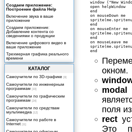
window ("New Windo
Создаем приложение:
open helpWindow

Построение файла Help
end

on mouseDown me

Включение звука в ваше
sprite(me.spritenu
приложение
end

Создаем приложение:
on mouseEnter me

Добавление контента со
sprite(me.spritenu
сведениями о продукции
end

on mouseLeave me

Включение цифрового видео в
sprite(me.spritenu
ваше приложение
Трехмерная графика реального
времени
Перем
Создаем приложение:
окном.
КАТАЛОГ
Видеопрезентация
Упаковка вашего проекта
Самоучители по 3D-графике
windo
[9]
Самоучители по инженерным
modal
программам
[10]
Самоучители по графическим
являет
программам
[24]
поля и
Самоучители по средствам
мультимедиа
[12]
rect
ус
Самоучители по работе в
Internet
[11]
Это п
Самоучители по офисным