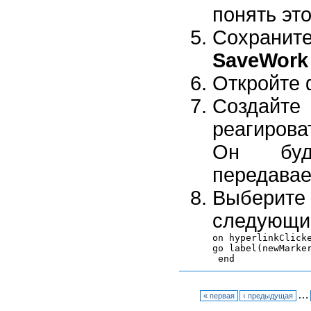
понять это
Сохранит
SaveWork
Откройте 
Создайт
реагиров
Он буд
передавае
Выбери
следующий
on hyperlinkClicke
go label(newMarker
…
« первая
‹ предыдущая