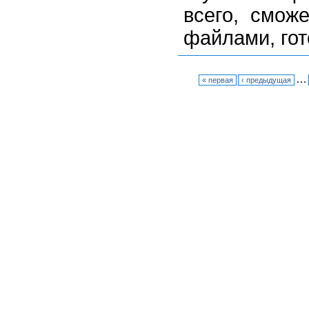
всего, смож
файлами, гот
…
« первая
‹ предыдущая