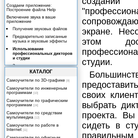
создани
Создаем приложение:
"профессион
Построение файла Help
Включение звука в ваше
сопровождаю
приложение
Получение звуковых файлов
экране. Нес
Предварительно записанные
этом дос
музыка и звуковые эффекты
Использование
профессиона
профессиональных дикторов
и студии
студии.
Запись своего звука
КАТАЛОГ
Большинс
Свойства звуковых файлов
Самоучители по 3D-графике
Импортирование звуковых
[9]
предоставит
файлов. Звуковые каналы
Самоучители по инженерным
Director'а и точки поиска.
программам
своих клиен
[10]
Практическое упражнение 16.1:
Самоучители по графическим
выбрать дик
Работа с точками поиска
программам
[24]
Использование Lingo для
Самоучители по средствам
проекта. Вы
управления звуком и для точек
мультимедиа
[12]
поиска
сидеть в ст
Самоучители по работе в
Звук-"марионетка" (Puppet
Internet
[11]
Sound)
правильным 
Самоучители по офисным