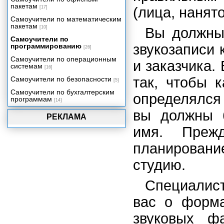
Экскурсия 16 А: Управление
пакетам
[17]
(лица, нанят
громкостью звука
Самоучители по математическим
Практическое упражнение 16.2:
пакетам
[10]
Вы должны
Звук с использованием Lingo
Самоучители по
Создаем приложение:
звукозаписи 
программированию
[26]
Добавление контента со
сведениями о продукции
Самоучители по операционным
и заказчика.
системам
[16]
Включение цифрового видео в
ваше приложение
так, чтобы 
Самоучители по безопасности
[5]
Трехмерная графика реального
Самоучители по бухгалтерским
определялся 
времени
программам
[14]
Создаем приложение:
вы должны 
Видеопрезентация
РЕКЛАМА
Упаковка вашего проекта
имя. Преж
планирование
студию.
Специалист
вас о форма
звуковых фа