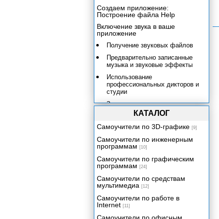
Создаем приложение:
Построение файла Help
Включение звука в ваше
приложение
Получение звуковых файлов
Предварительно записанные
музыка и звуковые эффекты
Использование
профессиональных дикторов и
студии
Запись своего звука
КАТАЛОГ
Свойства звуковых файлов
Самоучители по 3D-графике
Импортирование звуковых
[9]
файлов. Звуковые каналы
Самоучители по инженерным
Director'а и точки поиска.
программам
[10]
Практическое упражнение 16.1:
Самоучители по графическим
Работа с точками поиска
программам
[24]
Использование Lingo для
Самоучители по средствам
управления звуком и для точек
мультимедиа
[12]
поиска
Самоучители по работе в
Звук-"марионетка" (Puppet
Internet
[11]
Sound)
Самоучители по офисным