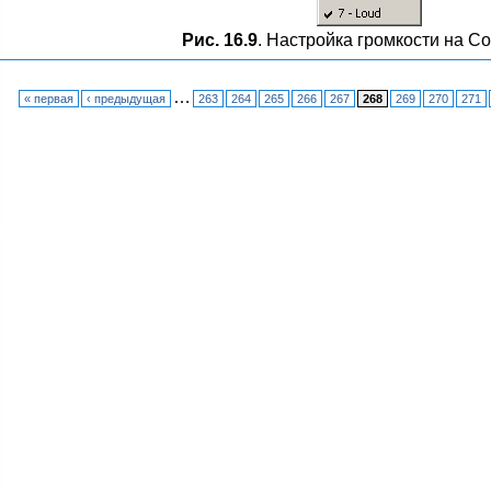
Рис. 16.9
. Настройка громкости на Co
…
« первая
‹ предыдущая
263
264
265
266
267
268
269
270
271