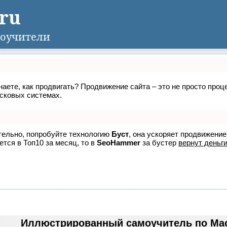
.ru
оучители
знаете, как продвигать? Продвижение сайта – это не просто про
исковых системах.
ятельно, попробуйте технологию
Буст
, она ускоряет продвижение
ется в Топ10 за месяц, то в
SeoHammer
за бустер
вернут деньги
Иллюстрированный самоучитель по Macr