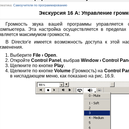
ематика:
Самоучители по программированию
Экскурсия 16 А: Управление гром
Громкость звука вашей программы управляется 
компьютера. Эта настройка осуществляется в пределах 
является максимумом громкости.
В Director'e имеется возможность доступа к этой на
изменения.
Выберите
File › Open
.
Откройте
Control Panel
, выбрав
Window › Control Pan
Щелкните по кнопке
Play
.
Щелкните по кнопке
Volume
(Громкость) на
Control Pa
в ниспадающем меню, как показано на рис. 16.9.