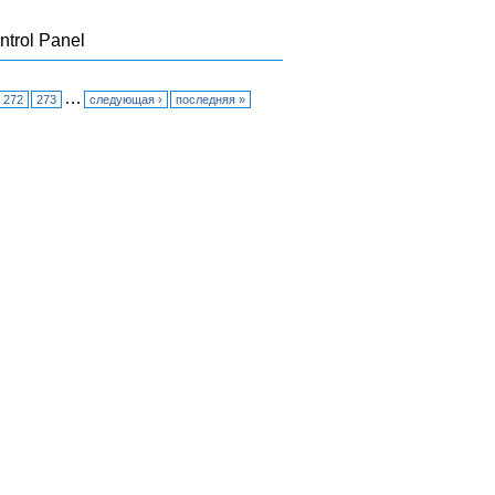
ntrol Panel
…
272
273
следующая ›
последняя »