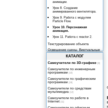
анимации.
Урок 8. Создание
анимированного вентилятора.
Урок 9. Работа с модулем
Particle Flow.
Урок 10. Персонажная
анимация.
Урок 11. Работа с reactor 2.
Текстурирование объекта
Освещение сцены. Виртуальные
камеры.
КАТАЛОГ
Визуализация готовой сцены
Самоучители по 3D-графике
[9]
Заключение
Самоучители по инженерным
Приложение
программам
[10]
Самоучители по графическим
программам
[24]
Самоучители по средствам
мультимедиа
[12]
Самоучители по работе в
Internet
[11]
Самоучители по офисным