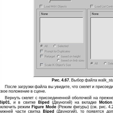
Рис. 4.67
. Выбор файла walk_sta
После загрузки файла вы увидите, что скелет и присоед
свое положение в сцене.
Вернуть скелет с присоединенной оболочкой на прежн
Bip01
, и в свитке
Biped
(Двуногий) на вкладке
Motion
включить режим
Figure Mode
(Режим фигуры) (см. рис. 4.
нижней части свитка
Biped
(Двуногий), то появятся до