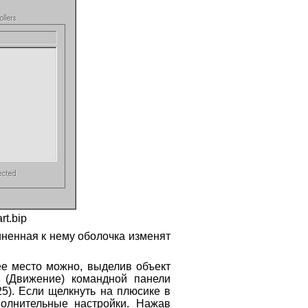
rt.bip
иненная к нему оболочка изменят
ее место можно, выделив объект
(Движение) командной панели
25). Если щелкнуть на плюсике в
полнительные настройки. Нажав