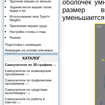
оболочек ум
Удаление вершин из звеньев
Задание весов вершин талии,
размер в
бедер и ног
уменьшается (
Использование окна Type-In
Weights
Присвоение вершин груди
Настройка головы и лица
Резюме
Подготовка к анимации
Анимация на основе ключевых
кадров
КАТАЛОГ
Использование захвата движения
Сводим все вместе
Самоучители по 3D-графике
[9]
Заключение
Самоучители по инженерным
программам
[10]
Самоучители по графическим
программам
[24]
Самоучители по средствам
мультимедиа
[12]
Самоучители по работе в
Internet
[11]