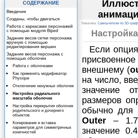
Иллюст
СОДЕРЖАНИЕ
Введение
анимаци
Созданы, чтобы двигаться
Тематика:
Самоучители по 3D-граф
Работа с каркасами персонажей
с помощью модуля Biped
Настройка
Задание весов сетки персонажа
вручную с помощью
редактирования вершин
Если опци
Задание весов персонажа с
присвоенно
помощью оболочек
Работа с оболочками
внешнему (
o
Как применять модификатор
на число, вв
Physique
Отключение ненужных оболочек
значение о
Настройка радиального
размеров оп
масштаба оболочек
Настройка перекрытия оболочек
обычно для
родительского и дочернего
объектов
Outer
– 1.75
Копирование и вставка
параметров для симметричных
значение 0.
конечностей