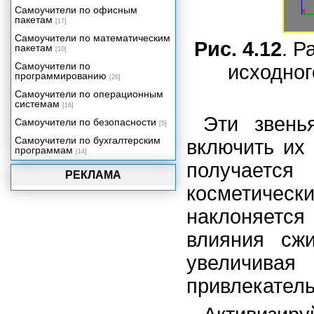
Самоучители по офисным
пакетам
[17]
Самоучители по математическим
Рис. 4.12
. Р
пакетам
[10]
Самоучители по
исходног
программированию
[26]
Самоучители по операционным
системам
[16]
Эти звень
Самоучители по безопасности
[5]
Самоучители по бухгалтерским
включить их
программам
[14]
получаетс
РЕКЛАМА
косметиче
наклоняется
влияния сж
увеличивая
привлекател