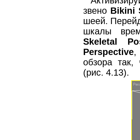
Активизир
звено
Bikini
шеей. Перейд
шкалы вре
Skeletal Po
Perspective
,
обзора так,
(рис. 4.13).