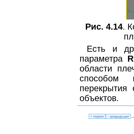
Рис. 4.14
. 
пл
Есть и др
параметра
R
области пле
способом и
перекрытия 
объектов.
« первая
‹ предыдущая