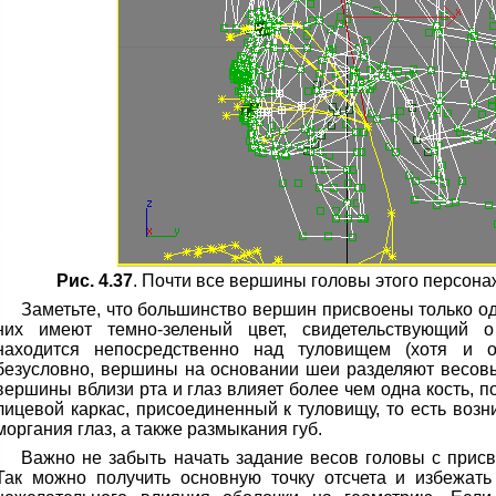
Рис. 4.37
. Почти все вершины головы этого персон
Заметьте, что большинство вершин присвоены только о
них имеют темно-зеленый цвет, свидетельствующий 
находится непосредственно над туловищем (хотя и от
безусловно, вершины на основании шеи разделяют весов
вершины вблизи рта и глаз влияет более чем одна кость, п
лицевой каркас, присоединенный к туловищу, то есть воз
моргания глаз, а также размыкания губ.
Важно не забыть начать задание весов головы с прис
Так можно получить основную точку отсчета и избежать