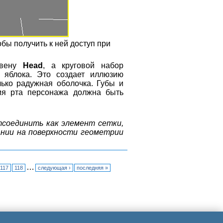
бы получить к ней доступ при
звену
Head
, а круговой набор
о яблока. Это создает иллюзию
лько радужная оболочка. Губы и
ия рта персонажа должна быть
отсоединить как элемент сетки,
ании на поверхности геометрии
…
117
118
следующая ›
последняя »