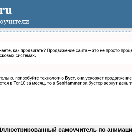
.ru
оучители
знаете, как продвигать? Продвижение сайта – это не просто про
исковых системах.
ятельно, попробуйте технологию
Буст
, она ускоряет продвижение
ется в Топ10 за месяц, то в
SeoHammer
за бустер
вернут деньги
Иллюстрированный самоучитель по анимации