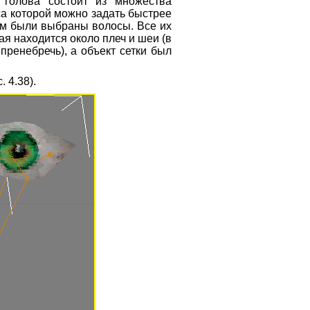
 голова состоит из множества
еса которой можно задать быстрее
том были выбраны волосы. Все их
я находится около плеч и шеи (в
пренебречь), а объект сетки был
. 4.38).