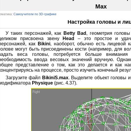
Max
ематика:
Самоучители по 3D-графике
Настройка головы и ли
У таких персонажей, как
Betty Bad
, геометрия голов
целиком присвоена звену
Head
– это простое и удач
персонажей, как
Bikini
, наоборот, обычно есть лицевой к
голове могут быть присоединены кости (например, для вол
задать веса головы, потребуется больше внимания
необходимость ввода весовых значений вручную. Однак
общее представление о том, как это делается и как на
концентрируясь на процессе, просто изучить конечный резул
Загрузите файл
BikiniS.max
. Выделите объект головы 
модификатора
Physique
(рис. 4.37).