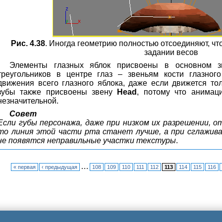
Рис. 4.38
. Иногда геометрию полностью отсоединяют, что
задании весов
Элементы глазных яблок присвоены в основном 
треугольников в центре глаз – звеньям кости глазног
движения всего глазного яблока, даже если движется то
зубы также присвоены звену
Head
, потому что анимац
незначительной.
Совет
Если губы персонажа, даже при низком их разрешении, 
то линия этой части рта станет лучше, а при сглажив
не появятся неправильные участки текстуры
.
…
« первая
‹ предыдущая
108
109
110
111
112
113
114
115
116