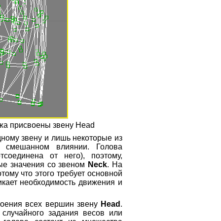
ажа присвоены звену Head
дному звену и лишь некоторые из
о смешанном влиянии. Голова
соединена от него), поэтому,
ые значения со звеном
Neck
. На
отому что этого требует основной
никает необходимость движения и
воения всех вершин звену
Head
.
 случайного задания весов или