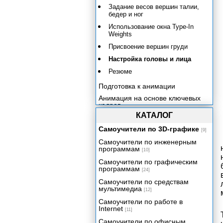
Задание весов вершин талии,
бедер и ног
Использование окна Type-In
Weights
Присвоение вершин груди
Настройка головы и лица
Резюме
Подготовка к анимации
Анимация на основе ключевых
кадров
КАТАЛОГ
Использование захвата движения
Сводим все вместе
Самоучители по 3D-графике
[9]
Заключение
Самоучители по инженерным
программам
[10]
Самоучители по графическим
программам
[24]
Самоучители по средствам
мультимедиа
[12]
Самоучители по работе в
Internet
[11]
Самоучители по офисным