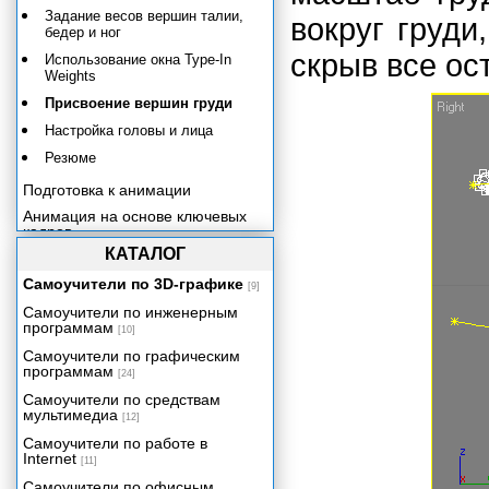
Задание весов вершин талии,
вокруг груди
бедер и ног
скрыв все ос
Использование окна Type-In
Weights
Присвоение вершин груди
Настройка головы и лица
Резюме
Подготовка к анимации
Анимация на основе ключевых
кадров
КАТАЛОГ
Использование захвата движения
Сводим все вместе
Самоучители по 3D-графике
[9]
Заключение
Самоучители по инженерным
программам
[10]
Самоучители по графическим
программам
[24]
Самоучители по средствам
мультимедиа
[12]
Самоучители по работе в
Internet
[11]
Самоучители по офисным