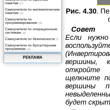
пакетам
[17]
Рис. 4.30
. П
Самоучители по математическим
пакетам
[10]
Самоучители по
программированию
[26]
Совет
Самоучители по операционным
системам
[16]
Если нужно
Самоучители по безопасности
[5]
воспольз
Самоучители по бухгалтерским
программам
[14]
(Инвертиро
РЕКЛАМА
вершины, 
откройт
щелкните п
вершины п
невыделенны
будет скрыть