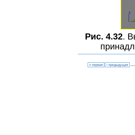
Рис. 4.32
. 
принадл
…
« первая
‹ предыдущая