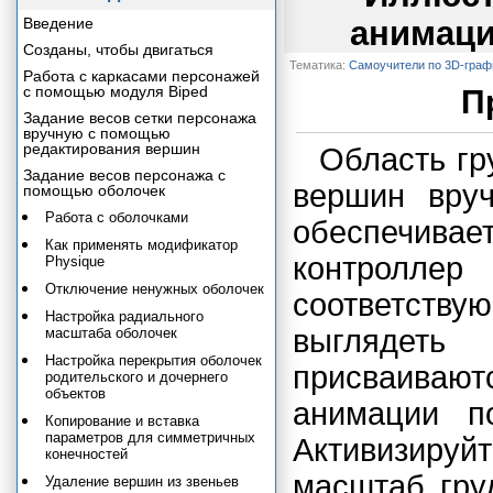
Введение
анимаци
Созданы, чтобы двигаться
Тематика:
Самоучители по 3D-граф
Работа с каркасами персонажей
с помощью модуля Biped
П
Задание весов сетки персонажа
вручную с помощью
редактирования вершин
Область гр
Задание весов персонажа с
вершин вруч
помощью оболочек
Работа с оболочками
обеспечив
Как применять модификатор
контролл
Physique
Отключение ненужных оболочек
соответств
Настройка радиального
выглядет
масштаба оболочек
Настройка перекрытия оболочек
присваивают
родительского и дочернего
объектов
анимации п
Копирование и вставка
параметров для симметричных
Активизиру
конечностей
масштаб гру
Удаление вершин из звеньев