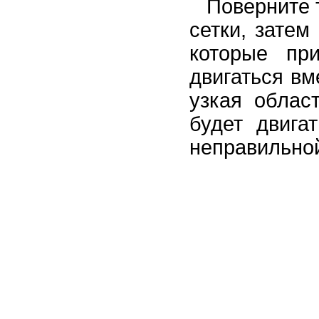
Поверните 
сетки, зате
которые пр
двигаться вм
узкая облас
будет двига
неправильной