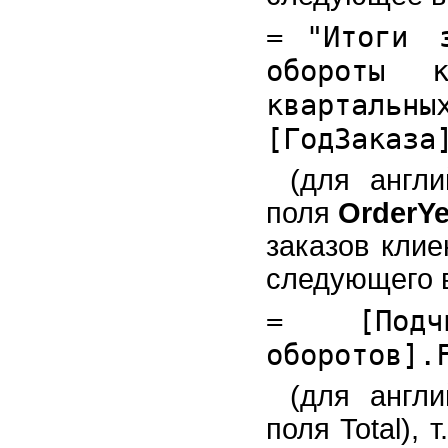
=
"Итоги 
обороты 
кварталь
[ГодЗаказа
(для англи
поля
OrderYe
заказов кли
следующего 
=
[Под
оборотов].
(для англи
поля Total), 