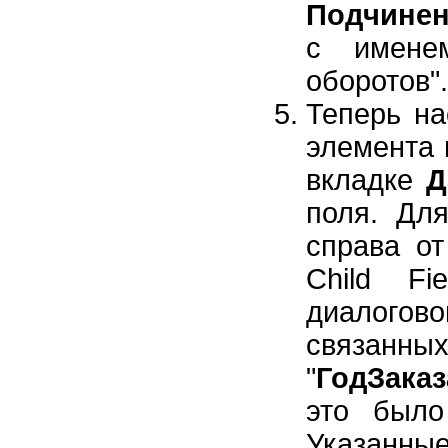
Подчинен
с имене
оборотов".
Теперь на
элемента 
вкладке
Д
поля. Для
справа о
Child F
диалого
связанных
"
ГодЗаказ
это было
Указанные