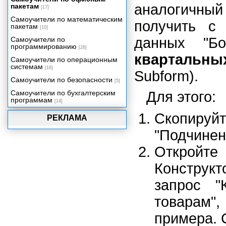
аналогичны
пакетам
[17]
Публикация данных в
корпоративной сети и Интернете
Самоучители по математическим
получить с
пакетам
[10]
Программирование в Access
2002
данных "Б
Самоучители по
программированию
[26]
Настройка пользовательского
квартальн
интерфейса
Самоучители по операционным
системам
Интеграция Access 2002 с
[16]
Subform).
другими компонентами Office
Самоучители по безопасности
[5]
2002
Самоучители по бухгалтерским
Для этого:
Особенности сетевых
программам
приложений Access
[14]
Проекты Microsoft Access 2002
Скопируйт
РЕКЛАМА
Репликация баз данных
"Подчинен
Миграция приложений
Откройт
Администрирование баз данных
Приложение 1. Глоссарий.
Конструкт
Приложение 2. Сетевое
запрос "
приложение "Игра в
доминирование".
товарам
примера. 