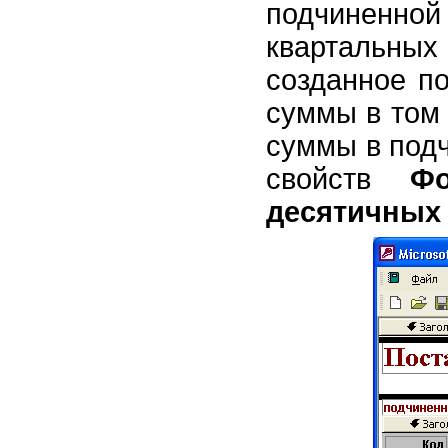
подчинен
квартальн
созданное п
суммы в том
суммы в под
свойств
Ф
десятичных