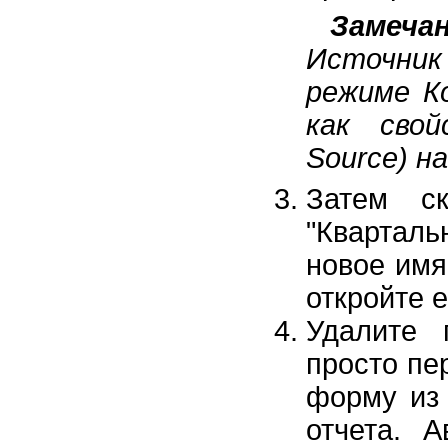
Замеча
Источни
режиме К
как сво
Source) н
Затем ск
"Квартал
новое имя
откройте 
Удалите 
просто пе
форму из 
отчета. А