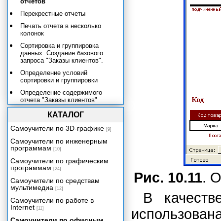
отчетов
Перекрестные отчеты
Печать отчета в несколько
колонок
Сортировка и группировка
данных. Создание базового
запроса "Заказы клиентов".
Определение условий
сортировки и группировки
Определение содержимого
отчета "Заказы клиентов"
Настройка печати групп отчета
КАТАЛОГ
Проведение вычислений.
Самоучители по 3D-графике
[9]
Создание полей, содержащих
сумму с накоплением.
Самоучители по инженерным
программам
[10]
Вычисление процентов.
Нумерация записей и подсчет
Самоучители по графическим
количества записей в отчете.
программам
[24]
Рис. 10.11
. 
Объединение текстовых данных
Самоучители по средствам
и печать условий отбора
мультимедиа
[12]
записей в отчете
В качеств
Самоучители по работе в
Фильтрация данных в отчете
Internet
[11]
использов
Самоучители по офисным
Работа с макросами