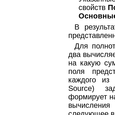
свойств
П
Основные
В результа
представленн
Для полнот
два вычисляе
на какую су
поля предс
каждого из
Source) з
формирует на
вычисления 
следующее в