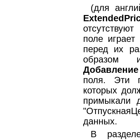
(для англи
ExtendedPri
отсутствую
поле играет
перед их р
образом и
Добавление
поля. Эти 
которых дол
примыкали д
"ОтпускнаяЦ
данных.
В раздел