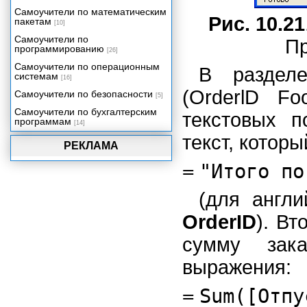
корпоративной сети и Интернете
Самоучители по математическим
Программирование в Access
Рис. 10.21
пакетам
[10]
2002
Самоучители по
Пр
Настройка пользовательского
программированию
[26]
интерфейса
Самоучители по операционным
Интеграция Access 2002 с
В раздел
системам
другими компонентами Office
[16]
2002
(OrderlD Fo
Самоучители по безопасности
[5]
Особенности сетевых
Самоучители по бухгалтерским
приложений Access
текстовых п
программам
[14]
Проекты Microsoft Access 2002
текст, котор
РЕКЛАМА
Репликация баз данных
Миграция приложений
=
"Итого по
Администрирование баз данных
(для англи
Приложение 1. Глоссарий.
Приложение 2. Сетевое
OrderID
). В
приложение "Игра в
доминирование".
сумму зак
выражения:
=
Sum([Отпу