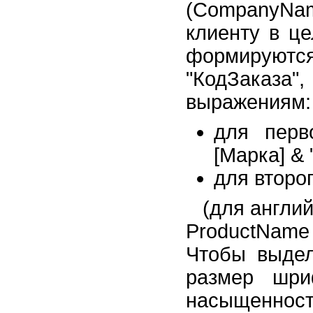
(CompanyNam
клиенту в це
формируются
"КодЗаказа
выражениям:
для перв
[Марка] & "
для второ
(для англи
ProductName
Чтобы выдел
размер шри
насыщенност